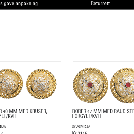
is gaveinnpakning
Returrett
R 40 MM MED KRUSER,
BORER 47 MM MED RAUD STE
YLT/KVIT
FORGYLT/KVIT
IDJA
SYLVSMIDJA
7,-
Kr 3146,-