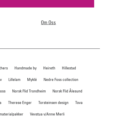
Om Oss
thers
Handmade by
Heireth
Hillestad
ev
Lillelam
Myklé
Nedre Foss collection
foss
Norsk Flid Trondheim
Norsk Flid Ålesund
a
Therese Enger
Torsteinsen design
Tova
 materialpakker
Vevstua v/Anne Merli