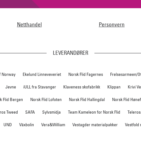
Netthandel
Personvern
LEVERANDØRER
f Norway
Ekelund Linneveveriet
Norsk Flid Fagernes
Frelsesarmeen/O
Jevne
iULL fra Stavanger
Klaveness skofabrikk
Klippan
Krivi V
k Flid Bergen
Norsk Flid Lofoten
Norsk Flid Hallingdal
Norsk Flid Høne
ros Tweed
SAFA
Sylvsmidja
Team Kameleon for Norsk Flid
Teleros
UND
Växbolin
Vera&William
Vestagder materialpakker
Vestfold