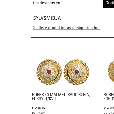
Om designeren
Grat
SYLVSMIDJA
Se flere produkter av designeren her
BORER 40 MM MED RAUD STEIN,
BORE
FORGYLT/KVIT
FORG
SYLVSMIDJA
SYLVSM
Kr 2597,-
Kr 259