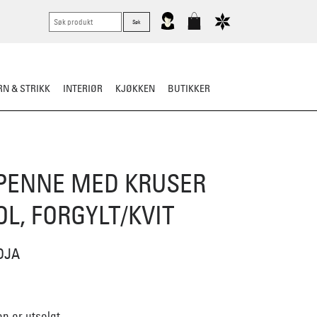
N & STRIKK
INTERIØR
KJØKKEN
BUTIKKER
PENNE MED KRUSER
L, FORGYLT/KVIT
DJA
n er utsolgt