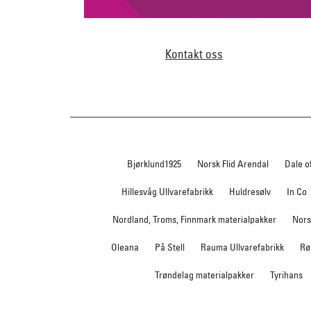
Kontakt oss
Bjørklund1925
Norsk Flid Arendal
Dale o
Hillesvåg Ullvarefabrikk
Huldresølv
In Co
Nordland, Troms, Finnmark materialpakker
Nors
Oleana
På Stell
Rauma Ullvarefabrikk
Rø
Trøndelag materialpakker
Tyrihans