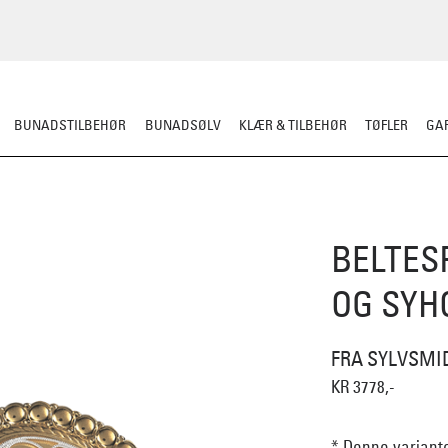
BUNADSTILBEHØR
BUNADSØLV
KLÆR & TILBEHØR
TØFLER
GAR
BELTES
OG SYHO
FRA SYLVSMI
KR 3778,-
* Denne variante