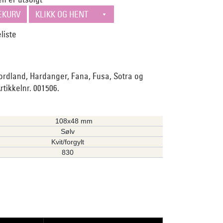
ordland, Hardanger, Fana, Fusa, Sotra og
tikkelnr. 001506.
108x48 mm
Sølv
Kvit/forgylt
830