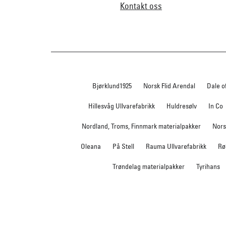
Kontakt oss
Bjørklund1925
Norsk Flid Arendal
Dale o
Hillesvåg Ullvarefabrikk
Huldresølv
In Co
Nordland, Troms, Finnmark materialpakker
Nors
Oleana
På Stell
Rauma Ullvarefabrikk
Rø
Trøndelag materialpakker
Tyrihans