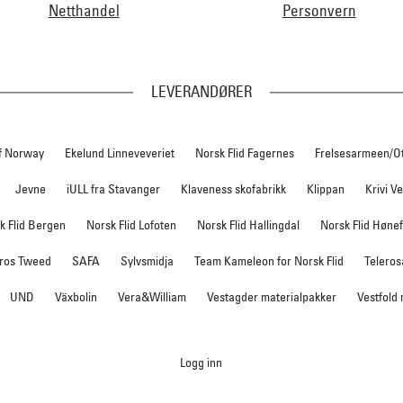
Netthandel
Personvern
LEVERANDØRER
f Norway
Ekelund Linneveveriet
Norsk Flid Fagernes
Frelsesarmeen/O
Jevne
iULL fra Stavanger
Klaveness skofabrikk
Klippan
Krivi V
k Flid Bergen
Norsk Flid Lofoten
Norsk Flid Hallingdal
Norsk Flid Høne
ros Tweed
SAFA
Sylvsmidja
Team Kameleon for Norsk Flid
Teleros
UND
Växbolin
Vera&William
Vestagder materialpakker
Vestfold
Logg inn