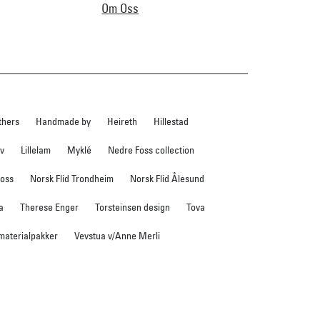
Om Oss
thers
Handmade by
Heireth
Hillestad
ev
Lillelam
Myklé
Nedre Foss collection
foss
Norsk Flid Trondheim
Norsk Flid Ålesund
a
Therese Enger
Torsteinsen design
Tova
 materialpakker
Vevstua v/Anne Merli