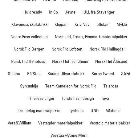
Huldresølv
In Co
Jevne
iULL fra Stavanger
Klaveness skofabrikk
Klippan
Krivi Vev
Lillelam
Myklé
Nedre Foss collection
Nordland, Troms, Finnmark materialpakker
Norsk Flid Bergen
Norsk Flid Lofoten
Norsk Flid Hallingdal
Norsk Flid Hønefoss
Norsk Flid Trondheim
Norsk Flid Ålesund
Oleana
På Stell
Rauma Ullvarefabrikk
Røros Tweed
SAFA
Sylvsmidja
Team Kameleon for Norsk Flid
Telerosa
Therese Enger
Torsteinsen design
Tova
Trøndelag materialpakker
Tyrihans
UND
Växbolin
Vera&William
Vestagder materialpakker
Vestfold materialpakker
Vevstua v/Anne Merli