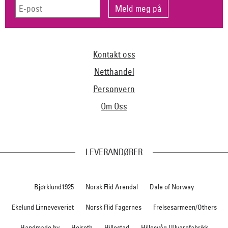
Kontakt oss
Netthandel
Personvern
Om Oss
LEVERANDØRER
Bjørklund1925
Norsk Flid Arendal
Dale of Norway
Ekelund Linneveveriet
Norsk Flid Fagernes
Frelsesarmeen/Others
Handmade by
Heireth
Hillestad
Hillesvåg Ullvarefabrikk