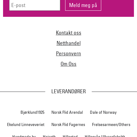
Kontakt oss
Netthandel
Personvern
Om Oss
LEVERANDØRER
Bjørklund1925
Norsk Flid Arendal
Dale of Norway
Ekelund Linneveveriet
Norsk Flid Fagernes
Frelsesarmeen/Others
Handmade by
Heireth
Hillestad
Hillesvåg Ullvarefabrikk