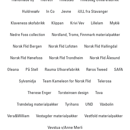
Huldresølv
In Co
Jevne
iULL fra Stavanger
Klaveness skofabrikk
Klippan
Krivi Vev
Lillelam
Myklé
Nedre Foss collection
Nordland, Troms, Finnmark materialpakker
Norsk Flid Bergen
Norsk Flid Lofoten
Norsk Flid Hallingdal
Norsk Flid Hønefoss
Norsk Flid Trondheim
Norsk Flid Ålesund
Oleana
På Stell
Rauma Ullvarefabrikk
Røros Tweed
SAFA
Sylvsmidja
Team Kameleon for Norsk Flid
Telerosa
Therese Enger
Torsteinsen design
Tova
Trøndelag materialpakker
Tyrihans
UND
Växbolin
Vera&William
Vestagder materialpakker
Vestfold materialpakker
Vevstua v/Anne Merli