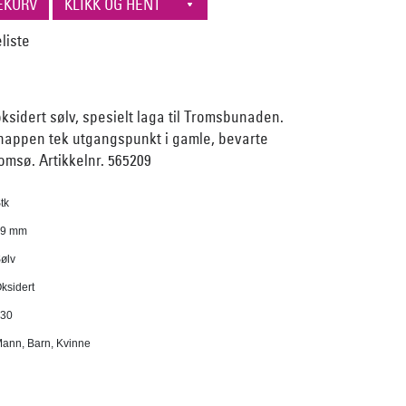
sidert sølv, spesielt laga til Tromsbunaden.
appen tek utgangspunkt i gamle, bevarte
omsø. Artikkelnr. 565209
tk
19 mm
ølv
ksidert
30
ann, Barn, Kvinne