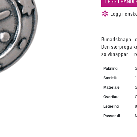
Bunadsknapp i ok
Den særprega kn
sølvknappar i Tr
Pakning
S
Storleik
Materiale
S
Overflate
O
Legering
8
Passer til
M