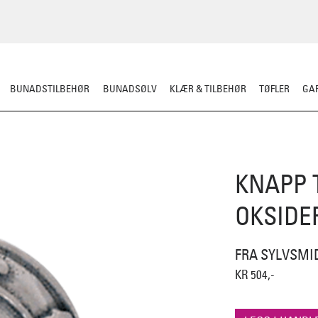
BUNADSTILBEHØR
BUNADSØLV
KLÆR & TILBEHØR
TØFLER
GAR
KNAPP 
OKSIDE
FRA SYLVSMI
KR 504,-