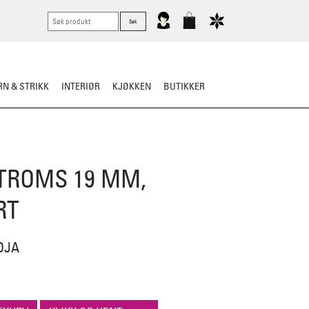
N & STRIKK
INTERIØR
KJØKKEN
BUTIKKER
TROMS 19 MM,
RT
DJA