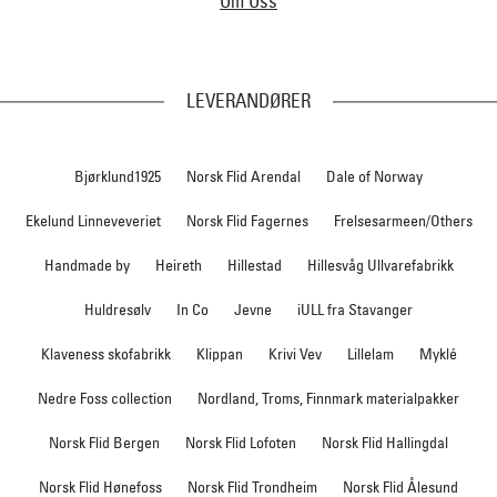
Om Oss
LEVERANDØRER
Bjørklund1925
Norsk Flid Arendal
Dale of Norway
Ekelund Linneveveriet
Norsk Flid Fagernes
Frelsesarmeen/Others
Handmade by
Heireth
Hillestad
Hillesvåg Ullvarefabrikk
Huldresølv
In Co
Jevne
iULL fra Stavanger
Klaveness skofabrikk
Klippan
Krivi Vev
Lillelam
Myklé
Nedre Foss collection
Nordland, Troms, Finnmark materialpakker
Norsk Flid Bergen
Norsk Flid Lofoten
Norsk Flid Hallingdal
Norsk Flid Hønefoss
Norsk Flid Trondheim
Norsk Flid Ålesund