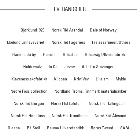
LEVERANDØRER
Bjørklund1925
Norsk Flid Arendal
Dale of Norway
Ekelund Linneveveriet
Norsk Flid Fagernes
Frelsesarmeen/Others
Handmade by
Heireth
Hillestad
Hillesvåg Ullvarefabrikk
Huldresølv
In Co
Jevne
iULL fra Stavanger
Klaveness skofabrikk
Klippan
Krivi Vev
Lillelam
Myklé
Nedre Foss collection
Nordland, Troms, Finnmark materialpakker
Norsk Flid Bergen
Norsk Flid Lofoten
Norsk Flid Hallingdal
Norsk Flid Hønefoss
Norsk Flid Trondheim
Norsk Flid Ålesund
Oleana
På Stell
Rauma Ullvarefabrikk
Røros Tweed
SAFA