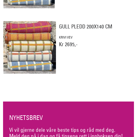
GULL PLEDD 200X140 CM
KRIVI VEV
Kr 2695,-
NYHETSBREV
Vi vil gjerne dele våre beste tips og råd med deg.
Meld deg på i dag og få tipsene rett i innboksen din!