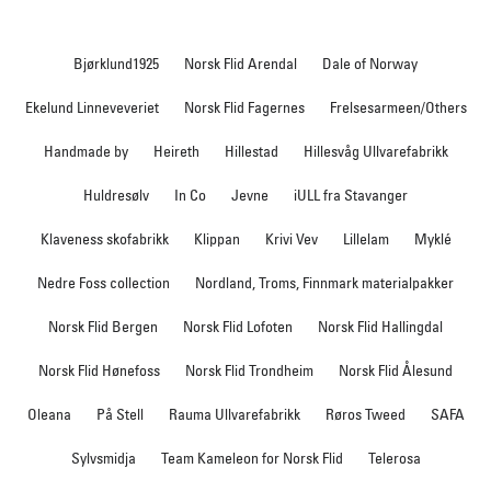
Bjørklund1925
Norsk Flid Arendal
Dale of Norway
Ekelund Linneveveriet
Norsk Flid Fagernes
Frelsesarmeen/Others
Handmade by
Heireth
Hillestad
Hillesvåg Ullvarefabrikk
Huldresølv
In Co
Jevne
iULL fra Stavanger
Klaveness skofabrikk
Klippan
Krivi Vev
Lillelam
Myklé
Nedre Foss collection
Nordland, Troms, Finnmark materialpakker
Norsk Flid Bergen
Norsk Flid Lofoten
Norsk Flid Hallingdal
Norsk Flid Hønefoss
Norsk Flid Trondheim
Norsk Flid Ålesund
Oleana
På Stell
Rauma Ullvarefabrikk
Røros Tweed
SAFA
Sylvsmidja
Team Kameleon for Norsk Flid
Telerosa