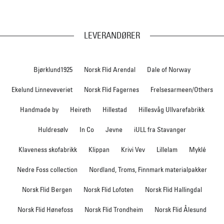
LEVERANDØRER
Bjørklund1925
Norsk Flid Arendal
Dale of Norway
Ekelund Linneveveriet
Norsk Flid Fagernes
Frelsesarmeen/Others
Handmade by
Heireth
Hillestad
Hillesvåg Ullvarefabrikk
Huldresølv
In Co
Jevne
iULL fra Stavanger
Klaveness skofabrikk
Klippan
Krivi Vev
Lillelam
Myklé
Nedre Foss collection
Nordland, Troms, Finnmark materialpakker
Norsk Flid Bergen
Norsk Flid Lofoten
Norsk Flid Hallingdal
Norsk Flid Hønefoss
Norsk Flid Trondheim
Norsk Flid Ålesund