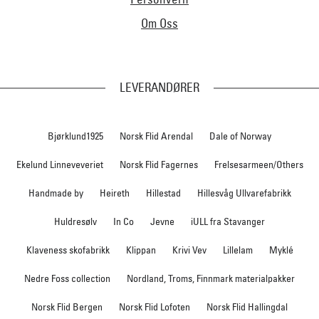
Om Oss
LEVERANDØRER
Bjørklund1925
Norsk Flid Arendal
Dale of Norway
Ekelund Linneveveriet
Norsk Flid Fagernes
Frelsesarmeen/Others
Handmade by
Heireth
Hillestad
Hillesvåg Ullvarefabrikk
Huldresølv
In Co
Jevne
iULL fra Stavanger
Klaveness skofabrikk
Klippan
Krivi Vev
Lillelam
Myklé
Nedre Foss collection
Nordland, Troms, Finnmark materialpakker
Norsk Flid Bergen
Norsk Flid Lofoten
Norsk Flid Hallingdal