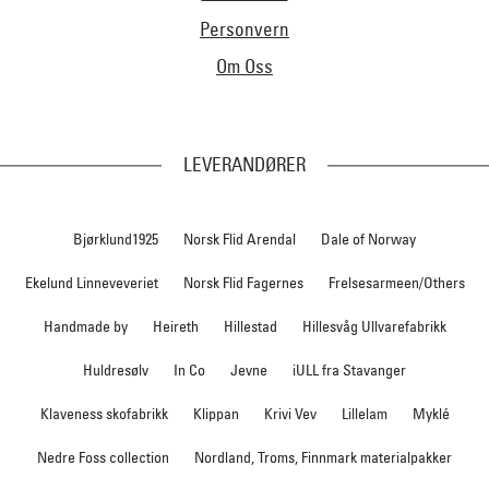
Personvern
Om Oss
LEVERANDØRER
Bjørklund1925
Norsk Flid Arendal
Dale of Norway
Ekelund Linneveveriet
Norsk Flid Fagernes
Frelsesarmeen/Others
Handmade by
Heireth
Hillestad
Hillesvåg Ullvarefabrikk
Huldresølv
In Co
Jevne
iULL fra Stavanger
Klaveness skofabrikk
Klippan
Krivi Vev
Lillelam
Myklé
Nedre Foss collection
Nordland, Troms, Finnmark materialpakker