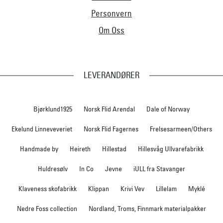
Personvern
Om Oss
LEVERANDØRER
Bjørklund1925
Norsk Flid Arendal
Dale of Norway
Ekelund Linneveveriet
Norsk Flid Fagernes
Frelsesarmeen/Others
Handmade by
Heireth
Hillestad
Hillesvåg Ullvarefabrikk
Huldresølv
In Co
Jevne
iULL fra Stavanger
Klaveness skofabrikk
Klippan
Krivi Vev
Lillelam
Myklé
Nedre Foss collection
Nordland, Troms, Finnmark materialpakker