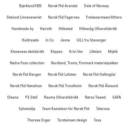
Bjørklund1925
Norsk Flid Arendal
Dale of Norway
Ekelund Linneveveriet
Norsk Flid Fagernes
Frelsesarmeen/Others
Handmade by
Heireth
Hillestad
Hillesvåg Ullvarefabrikk
Huldresølv
In Co
Jevne
iULL fra Stavanger
Klaveness skofabrikk
Klippan
Krivi Vev
Lillelam
Myklé
Nedre Foss collection
Nordland, Troms, Finnmark materialpakker
Norsk Flid Bergen
Norsk Flid Lofoten
Norsk Flid Hallingdal
Norsk Flid Hønefoss
Norsk Flid Trondheim
Norsk Flid Ålesund
Oleana
På Stell
Rauma Ullvarefabrikk
Røros Tweed
SAFA
Sylvsmidja
Team Kameleon for Norsk Flid
Telerosa
Therese Enger
Torsteinsen design
Tova