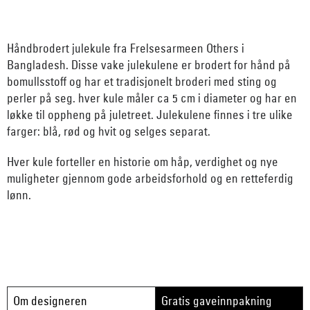
Håndbrodert julekule fra Frelsesarmeen Others i
Bangladesh. Disse vake julekulene er brodert for hånd på
bomullsstoff og har et tradisjonelt broderi med sting og
perler på seg. hver kule måler ca 5 cm i diameter og har en
løkke til oppheng på juletreet. Julekulene finnes i tre ulike
farger: blå, rød og hvit og selges separat.
Hver kule forteller en historie om håp, verdighet og nye
muligheter gjennom gode arbeidsforhold og en retteferdig
lønn.
Om designeren
Gratis gaveinnpakning