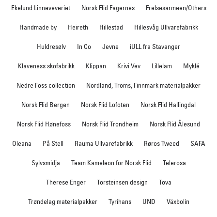
Ekelund Linneveveriet
Norsk Flid Fagernes
Frelsesarmeen/Others
Handmade by
Heireth
Hillestad
Hillesvåg Ullvarefabrikk
Huldresølv
In Co
Jevne
iULL fra Stavanger
Klaveness skofabrikk
Klippan
Krivi Vev
Lillelam
Myklé
Nedre Foss collection
Nordland, Troms, Finnmark materialpakker
Norsk Flid Bergen
Norsk Flid Lofoten
Norsk Flid Hallingdal
Norsk Flid Hønefoss
Norsk Flid Trondheim
Norsk Flid Ålesund
Oleana
På Stell
Rauma Ullvarefabrikk
Røros Tweed
SAFA
Sylvsmidja
Team Kameleon for Norsk Flid
Telerosa
Therese Enger
Torsteinsen design
Tova
Trøndelag materialpakker
Tyrihans
UND
Växbolin