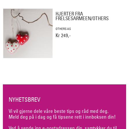
HJERTER FRA
FRELSESARMEEN/OTHERS
OTHERS AS
Kr 249,-
NYHETSBREV
Vi vil gjerne dele våre beste tips og råd med deg.
Meld deg på i dag og få tipsene rett i innboksen din!
Ved å sende inn e-postadressen din, samtykker du til