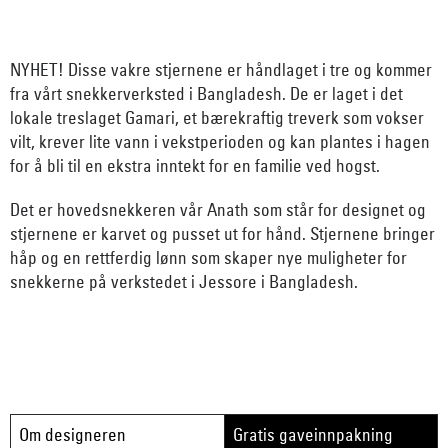
NYHET! Disse vakre stjernene er håndlaget i tre og kommer
fra vårt snekkerverksted i Bangladesh. De er laget i det
lokale treslaget Gamari, et bærekraftig treverk som vokser
vilt, krever lite vann i vekstperioden og kan plantes i hagen
for å bli til en ekstra inntekt for en familie ved hogst.
Det er hovedsnekkeren vår Anath som står for designet og
stjernene er karvet og pusset ut for hånd. Stjernene bringer
håp og en rettferdig lønn som skaper nye muligheter for
snekkerne på verkstedet i Jessore i Bangladesh.
Om designeren
Gratis gaveinnpakning