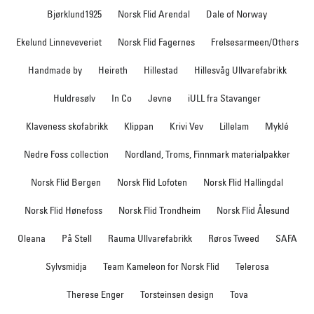
Bjørklund1925
Norsk Flid Arendal
Dale of Norway
Ekelund Linneveveriet
Norsk Flid Fagernes
Frelsesarmeen/Others
Handmade by
Heireth
Hillestad
Hillesvåg Ullvarefabrikk
Huldresølv
In Co
Jevne
iULL fra Stavanger
Klaveness skofabrikk
Klippan
Krivi Vev
Lillelam
Myklé
Nedre Foss collection
Nordland, Troms, Finnmark materialpakker
Norsk Flid Bergen
Norsk Flid Lofoten
Norsk Flid Hallingdal
Norsk Flid Hønefoss
Norsk Flid Trondheim
Norsk Flid Ålesund
Oleana
På Stell
Rauma Ullvarefabrikk
Røros Tweed
SAFA
Sylvsmidja
Team Kameleon for Norsk Flid
Telerosa
Therese Enger
Torsteinsen design
Tova