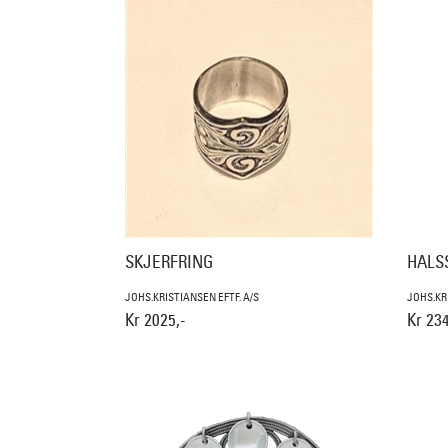
SKJERFRING
HALSS
JOHS.KRISTIANSEN EFTF. A/S
JOHS.KR
Kr 2025,-
Kr 234