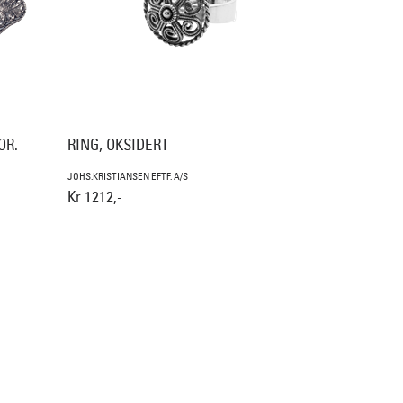
OR.
RING, OKSIDERT
JOHS.KRISTIANSEN EFTF. A/S
Kr 1212,-