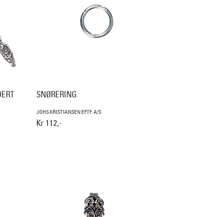
DERT
SNØRERING
JOHS.KRISTIANSEN EFTF. A/S
Kr 112,-