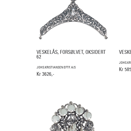
VESKELÅS, FORSØLVET, OKSIDERT
VESK
62
JOHS.KR
JOHS.KRISTIANSEN EFTF. A/S
Kr 585
Kr 3626,-