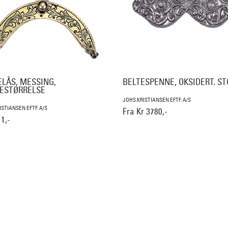
ELÅS, MESSING,
BELTESPENNE, OKSIDERT. ST
ESTØRRELSE
JOHS.KRISTIANSEN EFTF. A/S
ISTIANSEN EFTF. A/S
Fra Kr 3780,-
1,-