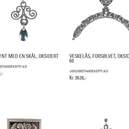
YNT MED EN SKÅL, OKSIDERT
VESKELÅS, FORSØLVET, OKSI
60
ISTIANSEN EFTF. A/S
JOHS.KRISTIANSEN EFTF. A/S
,-
Kr 3626,-