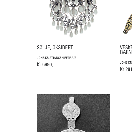
SØLJE, OKSIDERT
VESK
BARN
JOHS.KRISTIANSEN EFTF. A/S
JOHS.KR
Kr 6990,-
Kr 281