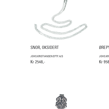
SNOR, OKSIDERT
ØREP
JOHS.KRISTIANSEN EFTF. A/S
JOHS.KR
Kr 2548,-
Kr 958