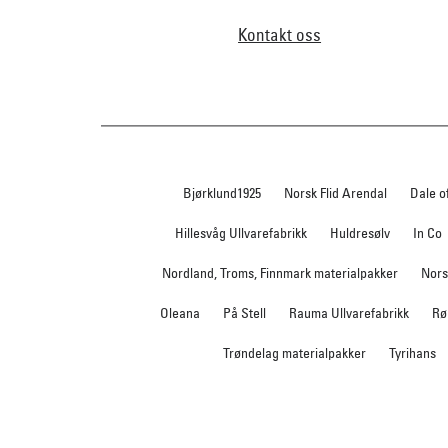
Kontakt oss
Bjørklund1925
Norsk Flid Arendal
Dale o
Hillesvåg Ullvarefabrikk
Huldresølv
In Co
Nordland, Troms, Finnmark materialpakker
Nors
Oleana
På Stell
Rauma Ullvarefabrikk
Rø
Trøndelag materialpakker
Tyrihans