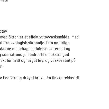
t tøy
 med Sitron er et effektivt tøyvaskemiddel med
duft fra økologisk sitronolje. Den naturlige
 klærne en behagelig følelse av renhet og
g som sitronoljen bidrar til en ekstra god
ekt for hvitt og farget tøy, og vasker rent på
r.
av EcoCert og drøyt i bruk – én flaske rekker til