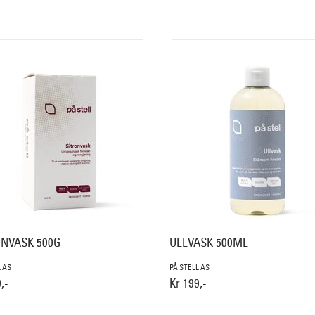
ONVASK 500G
ULLVASK 500ML
L AS
PÅ STELL AS
,-
Kr 199,-