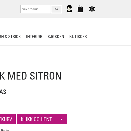
N & STRIKK
INTERIØR
KJØKKEN
BUTIKKER
KNIVER
VASK & STELL
K MED SITRON
 AS