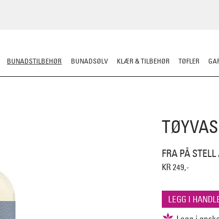
BUNADSTILBEHØR
BUNADSØLV
KLÆR & TILBEHØR
TØFLER
GAR
LER
SILKESJAL
OPPBEVARING
OVER BUNADEN
UNDER BUNADEN
TØYVAS
FRA PÅ STELL
KR 249,-