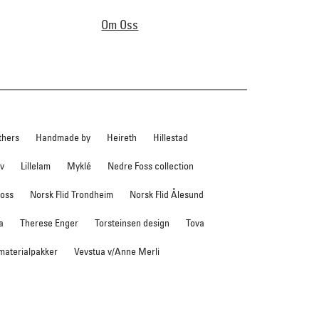
Om Oss
thers
Handmade by
Heireth
Hillestad
ev
Lillelam
Myklé
Nedre Foss collection
foss
Norsk Flid Trondheim
Norsk Flid Ålesund
a
Therese Enger
Torsteinsen design
Tova
 materialpakker
Vevstua v/Anne Merli