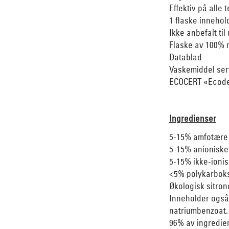
Effektiv på alle
1 flaske innehol
Ikke anbefalt til 
Flaske av 100% r
Datablad
Vaskemiddel serti
ECOCERT «Ecodet
Ingredienser
5-15% amfotære o
5-15% anioniske 
5-15% ikke-ionis
<5% polykarboks
Økologisk sitron
Inneholder også:
natriumbenzoat.
96% av ingredie