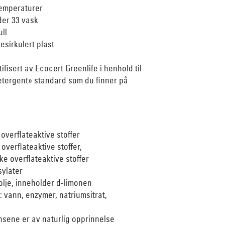
 temperaturer
der 33 vask
ull
esirkulert plast
fisert av Ecocert Greenlife i henhold til
ergent» standard som du finner på
verflateaktive stoffer
overflateaktive stoffer,
ke overflateaktive stoffer
ylater
olje, inneholder d-limonen
 vann, enzymer, natriumsitrat,
nsene er av naturlig opprinnelse