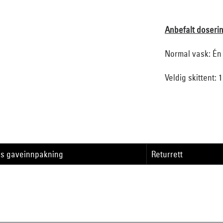
Anbefalt doseri
Normal vask: Én 
Veldig skittent: 
is gaveinnpakning
Returrett