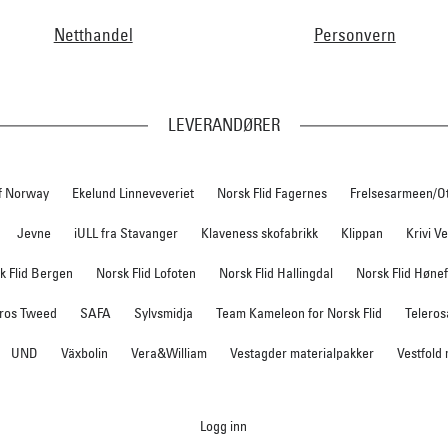
Netthandel
Personvern
LEVERANDØRER
f Norway
Ekelund Linneveveriet
Norsk Flid Fagernes
Frelsesarmeen/O
Jevne
iULL fra Stavanger
Klaveness skofabrikk
Klippan
Krivi V
k Flid Bergen
Norsk Flid Lofoten
Norsk Flid Hallingdal
Norsk Flid Høne
ros Tweed
SAFA
Sylvsmidja
Team Kameleon for Norsk Flid
Teleros
UND
Växbolin
Vera&William
Vestagder materialpakker
Vestfold
Logg inn