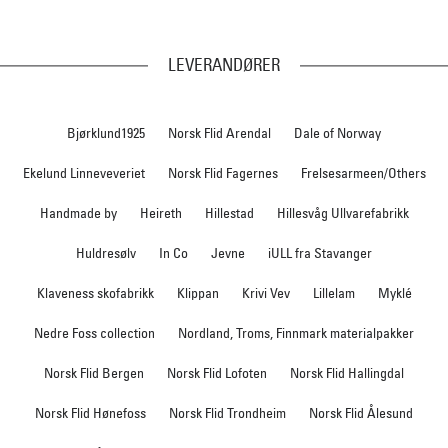
LEVERANDØRER
Bjørklund1925
Norsk Flid Arendal
Dale of Norway
Ekelund Linneveveriet
Norsk Flid Fagernes
Frelsesarmeen/Others
Handmade by
Heireth
Hillestad
Hillesvåg Ullvarefabrikk
Huldresølv
In Co
Jevne
iULL fra Stavanger
Klaveness skofabrikk
Klippan
Krivi Vev
Lillelam
Myklé
Nedre Foss collection
Nordland, Troms, Finnmark materialpakker
Norsk Flid Bergen
Norsk Flid Lofoten
Norsk Flid Hallingdal
Norsk Flid Hønefoss
Norsk Flid Trondheim
Norsk Flid Ålesund