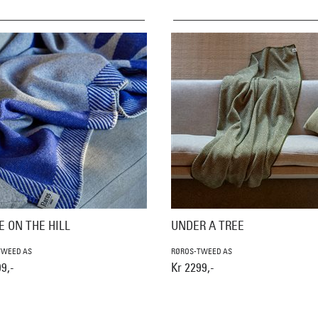
E ON THE HILL
UNDER A TREE
TWEED AS
RØROS-TWEED AS
9,-
Kr 2299,-