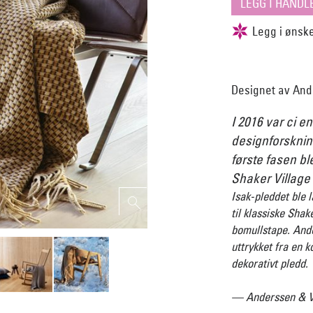
Designet av Ande
I 2016 var ci en
designforsknin
første fasen b
Shaker Village
Isak-pleddet ble l
til klassiske Shake
bomullstape. Ande
uttrykket fra en ko
dekorativt pledd.
— Anderssen & Vo