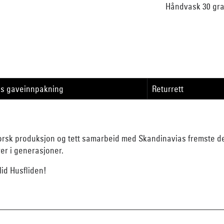
Håndvask 30 gra
is gaveinnpakning
Returrett
orsk produksjon og tett samarbeid med Skandinavias fremste des
rer i generasjoner.
id Husfliden!