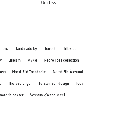
Om Oss
thers
Handmade by
Heireth
Hillestad
ev
Lillelam
Myklé
Nedre Foss collection
foss
Norsk Flid Trondheim
Norsk Flid Ålesund
a
Therese Enger
Torsteinsen design
Tova
 materialpakker
Vevstua v/Anne Merli