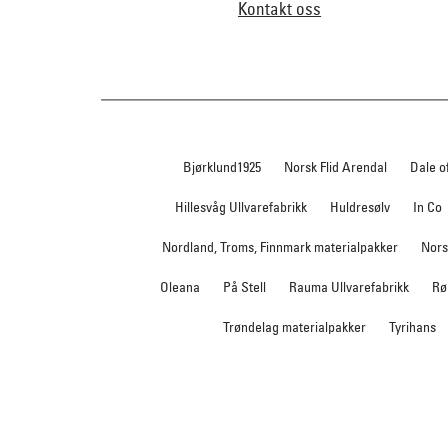
Kontakt oss
Bjørklund1925
Norsk Flid Arendal
Dale o
Hillesvåg Ullvarefabrikk
Huldresølv
In Co
Nordland, Troms, Finnmark materialpakker
Nors
Oleana
På Stell
Rauma Ullvarefabrikk
Rø
Trøndelag materialpakker
Tyrihans