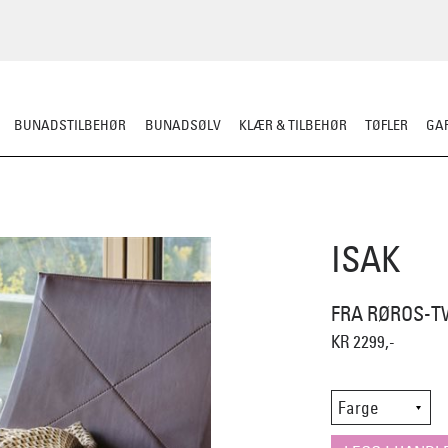
BUNADSTILBEHØR
BUNADSØLV
KLÆR & TILBEHØR
TØFLER
GAR
PLEDD/PUTER
SITTEUNDERLAG
DEKORASJON
ISAK
FRA RØROS-T
KR 2299,-