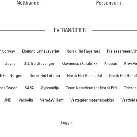
Netthandel
Personvern
LEVERANDØRER
f Norway
Ekelund Linneveveriet
Norsk Flid Fagernes
Frelsesarmeen/O
Jevne
iULL fra Stavanger
Klaveness skofabrikk
Klippan
Krivi V
k Flid Bergen
Norsk Flid Lofoten
Norsk Flid Hallingdal
Norsk Flid Høne
ros Tweed
SAFA
Sylvsmidja
Team Kameleon for Norsk Flid
Teleros
UND
Växbolin
Vera&William
Vestagder materialpakker
Vestfold
Logg inn