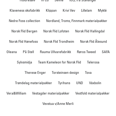
Klaveness skofabrikk
Klippan
Krivi Vev
Lillelam
Myklé
Nedre Foss collection
Nordland, Troms, Finnmark materialpakker
Norsk Flid Bergen
Norsk Flid Lofoten
Norsk Flid Hallingdal
Norsk Flid Hønefoss
Norsk Flid Trondheim
Norsk Flid Ålesund
Oleana
På Stell
Rauma Ullvarefabrikk
Røros Tweed
SAFA
Sylvsmidja
Team Kameleon for Norsk Flid
Telerosa
Therese Enger
Torsteinsen design
Tova
Trøndelag materialpakker
Tyrihans
UND
Växbolin
Vera&William
Vestagder materialpakker
Vestfold materialpakker
Vevstua v/Anne Merli