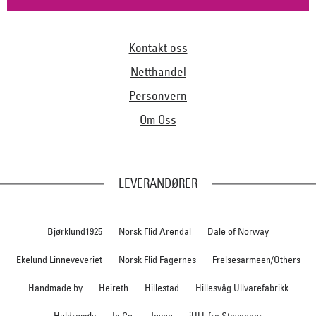
Kontakt oss
Netthandel
Personvern
Om Oss
LEVERANDØRER
Bjørklund1925
Norsk Flid Arendal
Dale of Norway
Ekelund Linneveveriet
Norsk Flid Fagernes
Frelsesarmeen/Others
Handmade by
Heireth
Hillestad
Hillesvåg Ullvarefabrikk
Huldresølv
In Co
Jevne
iULL fra Stavanger