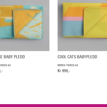
E BABY PLEDD
COOL CATS BABYPLEDD
TWEED AS
RØROS-TWEED AS
,-
Kr 999,-