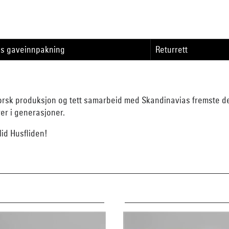
is gaveinnpakning
Returrett
orsk produksjon og tett samarbeid med Skandinavias fremste des
rer i generasjoner.
id Husfliden!