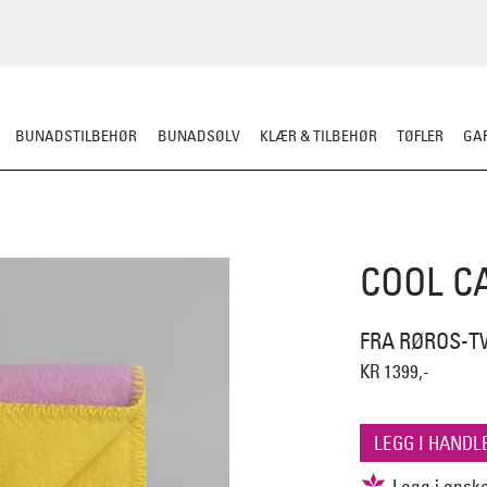
BUNADSTILBEHØR
BUNADSØLV
KLÆR & TILBEHØR
TØFLER
GAR
PLEDD/PUTER
SITTEUNDERLAG
DEKORASJON
COOL C
FRA RØROS-T
KR 1399,-