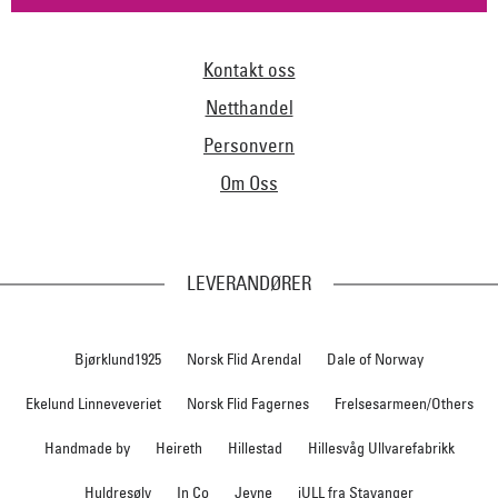
Kontakt oss
Netthandel
Personvern
Om Oss
LEVERANDØRER
Bjørklund1925
Norsk Flid Arendal
Dale of Norway
Ekelund Linneveveriet
Norsk Flid Fagernes
Frelsesarmeen/Others
Handmade by
Heireth
Hillestad
Hillesvåg Ullvarefabrikk
Huldresølv
In Co
Jevne
iULL fra Stavanger