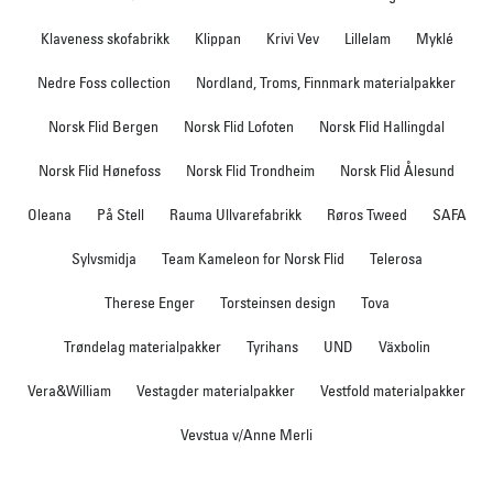
Klaveness skofabrikk
Klippan
Krivi Vev
Lillelam
Myklé
Nedre Foss collection
Nordland, Troms, Finnmark materialpakker
Norsk Flid Bergen
Norsk Flid Lofoten
Norsk Flid Hallingdal
Norsk Flid Hønefoss
Norsk Flid Trondheim
Norsk Flid Ålesund
Oleana
På Stell
Rauma Ullvarefabrikk
Røros Tweed
SAFA
Sylvsmidja
Team Kameleon for Norsk Flid
Telerosa
Therese Enger
Torsteinsen design
Tova
Trøndelag materialpakker
Tyrihans
UND
Växbolin
Vera&William
Vestagder materialpakker
Vestfold materialpakker
Vevstua v/Anne Merli