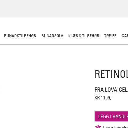
BUNADSTILBEHØR
BUNADSØLV
KLÆR & TILBEHØR
TØFLER
GAR
PLEDD/PUTER
SITTEUNDERLAG
DEKORASJON
RETINO
FRA LOVAICE
KR 1199,-