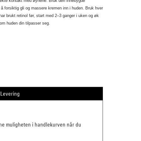
rekte kontakt med øynene. Bruk den innebygde
å forsiktig gli og massere kremen inn i huden. Bruk hver
har brukt retinol før, start med 2–3 ganger i uken og øk
som huden din tilpasser seg.
Levering
enne muligheten i handlekurven når du