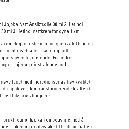
ol Jojoba Natt Ansiktsolje 30 ml 2. Retinol
30 ml 3. Retinol nattkrem for øyne 15 ml
es i en elegant eske med magnetisk lukking og
ert med roseblader i svart og gull.
ktighetsgivende, nærende. Forbedrer
emper linjer og gir strålende hud.
 nøye laget med ingredienser av høy kvalitet,
t du opplever den transformerende kraften til
t med luksuriøs hudpleie.
ar brukt retinol før, kan du begynne med å
nger i uken og gradvis øke til bruk om natten.