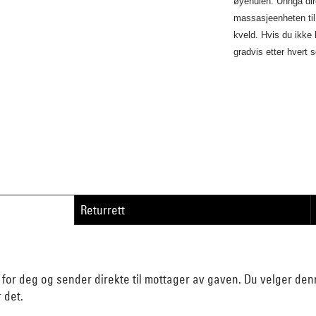
øyehulen. Unngå di
massasjeenheten til 
kveld. Hvis du ikke 
gradvis etter hvert 
Returrett
n for deg og sender direkte til mottager av gaven. Du velger d
r det.