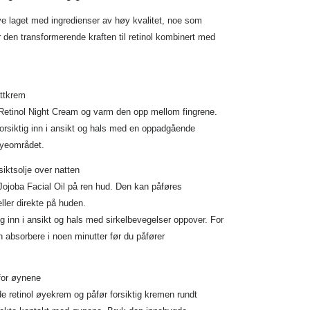
ye laget med ingredienser av høy kvalitet, noe som
r den transformerende kraften til retinol kombinert med
attkrem
Retinol Night Cream og varm den opp mellom fingrene.
rsiktig inn i ansikt og hals med en oppadgående
yeområdet.
siktsolje over natten
Jojoba Facial Oil på ren hud. Den kan påføres
eller direkte på huden.
ig inn i ansikt og hals med sirkelbevegelser oppover. For
en absorbere i noen minutter før du påfører
 for øynene
e retinol øyekrem og påfør forsiktig kremen rundt