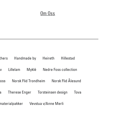
Om Oss
thers
Handmade by
Heireth
Hillestad
ev
Lillelam
Myklé
Nedre Foss collection
foss
Norsk Flid Trondheim
Norsk Flid Ålesund
a
Therese Enger
Torsteinsen design
Tova
 materialpakker
Vevstua v/Anne Merli