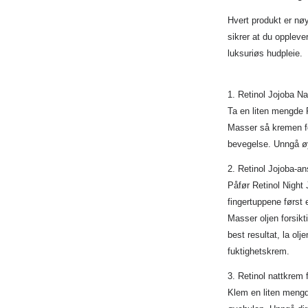
Hvert produkt er nø
sikrer at du oppleve
luksuriøs hudpleie.
1. Retinol Jojoba N
Ta en liten mengde 
Masser så kremen fo
bevegelse. Unngå ø
2. Retinol Jojoba-an
Påfør Retinol Night 
fingertuppene først 
Masser oljen forsikt
best resultat, la olj
fuktighetskrem.
3. Retinol nattkrem
Klem en liten mengd