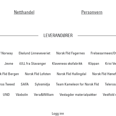
Netthandel
Personvern
LEVERANDØRER
f Norway
Ekelund Linneveveriet
Norsk Flid Fagernes
Frelsesarmeen/O
Jevne
iULL fra Stavanger
Klaveness skofabrikk
Klippan
Krivi V
k Flid Bergen
Norsk Flid Lofoten
Norsk Flid Hallingdal
Norsk Flid Høne
ros Tweed
SAFA
Sylvsmidja
Team Kameleon for Norsk Flid
Teleros
UND
Växbolin
Vera&William
Vestagder materialpakker
Vestfold
Logg inn