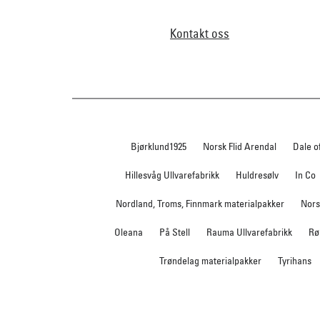
Kontakt oss
Bjørklund1925
Norsk Flid Arendal
Dale o
Hillesvåg Ullvarefabrikk
Huldresølv
In Co
Nordland, Troms, Finnmark materialpakker
Nors
Oleana
På Stell
Rauma Ullvarefabrikk
Rø
Trøndelag materialpakker
Tyrihans