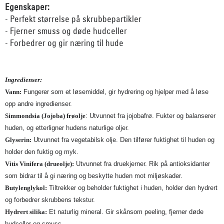
Egenskaper:
- Perfekt størrelse på skrubbepartikler
- Fjerner smuss og døde hudceller
- Forbedrer og gir næring til hude
Ingredienser:
Vann:
Fungerer som et løsemiddel, gir hydrering og hjelper med å løse
opp andre ingredienser.
Simmondsia (Jojoba) frøolje
: Utvunnet fra jojobafrø. Fukter og balanserer
huden, og etterligner hudens naturlige oljer.
Glyserin:
Utvunnet fra vegetabilsk olje. Den tilfører fuktighet til huden og
holder den fuktig og myk.
Vitis Vinifera (drueolje):
Utvunnet fra druekjerner. Rik på antioksidanter
som bidrar til å gi næring og beskytte huden mot miljøskader.
Butylenglykol:
Tiltrekker og beholder fuktighet i huden, holder den hydrert
og forbedrer skrubbens tekstur.
Hydrert silika:
Et naturlig mineral. Gir skånsom peeling, fjerner døde
hudceller og smuss.