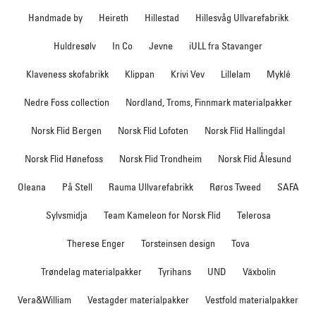
Handmade by
Heireth
Hillestad
Hillesvåg Ullvarefabrikk
Huldresølv
In Co
Jevne
iULL fra Stavanger
Klaveness skofabrikk
Klippan
Krivi Vev
Lillelam
Myklé
Nedre Foss collection
Nordland, Troms, Finnmark materialpakker
Norsk Flid Bergen
Norsk Flid Lofoten
Norsk Flid Hallingdal
Norsk Flid Hønefoss
Norsk Flid Trondheim
Norsk Flid Ålesund
Oleana
På Stell
Rauma Ullvarefabrikk
Røros Tweed
SAFA
Sylvsmidja
Team Kameleon for Norsk Flid
Telerosa
Therese Enger
Torsteinsen design
Tova
Trøndelag materialpakker
Tyrihans
UND
Växbolin
Vera&William
Vestagder materialpakker
Vestfold materialpakker