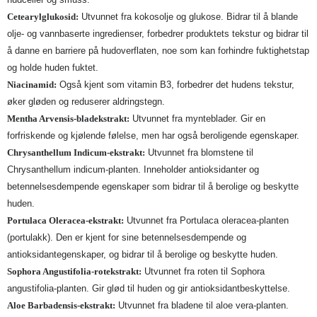
Cetearylglukosid:
Utvunnet fra kokosolje og glukose. Bidrar til å blande
olje- og vannbaserte ingredienser, forbedrer produktets tekstur og bidrar til
å danne en barriere på hudoverflaten, noe som kan forhindre fuktighetstap
og holde huden fuktet.
Niacinamid:
Også kjent som vitamin B3, forbedrer det hudens tekstur,
øker gløden og reduserer aldringstegn.
Mentha Arvensis-bladekstrakt:
Utvunnet fra mynteblader. Gir en
forfriskende og kjølende følelse, men har også beroligende egenskaper.
Chrysanthellum Indicum-ekstrakt:
Utvunnet fra blomstene til
Chrysanthellum indicum-planten. Inneholder antioksidanter og
betennelsesdempende egenskaper som bidrar til å berolige og beskytte
huden.
Portulaca Oleracea-ekstrakt:
Utvunnet fra Portulaca oleracea-planten
(portulakk). Den er kjent for sine betennelsesdempende og
antioksidantegenskaper, og bidrar til å berolige og beskytte huden.
Sophora Angustifolia-rotekstrakt:
Utvunnet fra roten til Sophora
angustifolia-planten. Gir glød til huden og gir antioksidantbeskyttelse.
Aloe Barbadensis-ekstrakt:
Utvunnet fra bladene til aloe vera-planten.