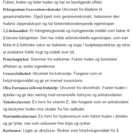
Fukter, lindrer og heler huden og har en beroligende effekt.
Pelargonium Graveolens-ekstrakt:
Utvunnet fra bladene til
geraniumplanten. Også kjent som geraniumekstrakt, balanserer den
hudens oljeproduksjon og har betennelsesdempende egenskaper.
1,2-heksandiol:
Et fuktighetsgivende og mykgjørende middel som bidrar til
å bevare fuktigheten. Den har milde antimikrobielle egenskaper, som kan
bidra til å forhindre vekst av bakterier og sopp i hudpleieprodukter og sikre
at produktet forblir trygt og stabilt over tid.
Pentylenglykol:
Stammer fra sukkerrør. Fukter huden og forsterker
effekten av andre ingredienser.
Cetearylalkohol:
Utvunnet fra kokosolje. Fungerer som et
fortykningsmiddel og gir en kremet konsistens.
Olea Europaea (oliven) fruktolje:
Utvunnet fra olivenfrukt. Fukter huden i
dybden og gir den næring med essensielle fettsyrer og antioksidanter.
Tokoferylacetat:
En form for vitamin E, den fungerer som en antioksidant
og beskytter huden mot skader fra frie radikaler.
Natriumhyaluronat:
En form for hyaluronsyre som fukter huden i dybden
og gir fylde, noe som reduserer fine linjer og rynker.
Karbomer:
Laget av akrylsyre. Brukes som fortykningsmiddel for å