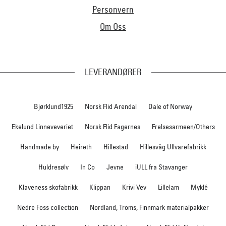
Personvern
Om Oss
LEVERANDØRER
Bjørklund1925
Norsk Flid Arendal
Dale of Norway
Ekelund Linneveveriet
Norsk Flid Fagernes
Frelsesarmeen/Others
Handmade by
Heireth
Hillestad
Hillesvåg Ullvarefabrikk
Huldresølv
In Co
Jevne
iULL fra Stavanger
Klaveness skofabrikk
Klippan
Krivi Vev
Lillelam
Myklé
Nedre Foss collection
Nordland, Troms, Finnmark materialpakker