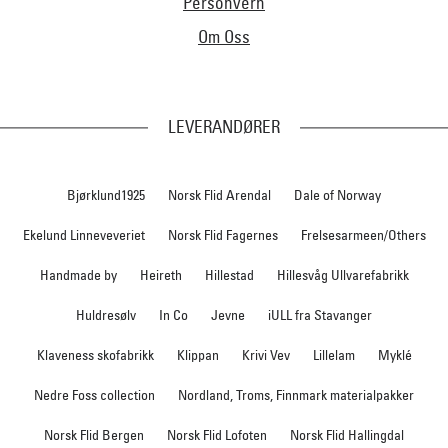
Personvern
Om Oss
LEVERANDØRER
Bjørklund1925
Norsk Flid Arendal
Dale of Norway
Ekelund Linneveveriet
Norsk Flid Fagernes
Frelsesarmeen/Others
Handmade by
Heireth
Hillestad
Hillesvåg Ullvarefabrikk
Huldresølv
In Co
Jevne
iULL fra Stavanger
Klaveness skofabrikk
Klippan
Krivi Vev
Lillelam
Myklé
Nedre Foss collection
Nordland, Troms, Finnmark materialpakker
Norsk Flid Bergen
Norsk Flid Lofoten
Norsk Flid Hallingdal