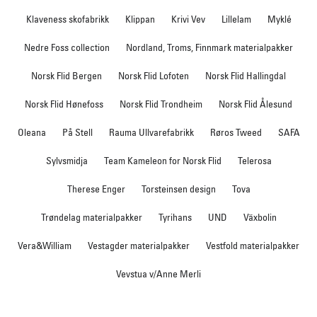
Klaveness skofabrikk
Klippan
Krivi Vev
Lillelam
Myklé
Nedre Foss collection
Nordland, Troms, Finnmark materialpakker
Norsk Flid Bergen
Norsk Flid Lofoten
Norsk Flid Hallingdal
Norsk Flid Hønefoss
Norsk Flid Trondheim
Norsk Flid Ålesund
Oleana
På Stell
Rauma Ullvarefabrikk
Røros Tweed
SAFA
Sylvsmidja
Team Kameleon for Norsk Flid
Telerosa
Therese Enger
Torsteinsen design
Tova
Trøndelag materialpakker
Tyrihans
UND
Växbolin
Vera&William
Vestagder materialpakker
Vestfold materialpakker
Vevstua v/Anne Merli