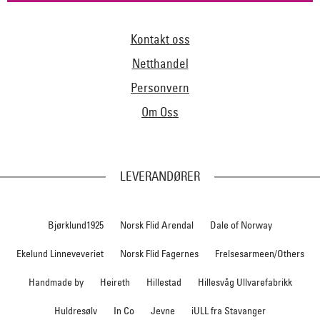
Kontakt oss
Netthandel
Personvern
Om Oss
LEVERANDØRER
Bjørklund1925
Norsk Flid Arendal
Dale of Norway
Ekelund Linneveveriet
Norsk Flid Fagernes
Frelsesarmeen/Others
Handmade by
Heireth
Hillestad
Hillesvåg Ullvarefabrikk
Huldresølv
In Co
Jevne
iULL fra Stavanger