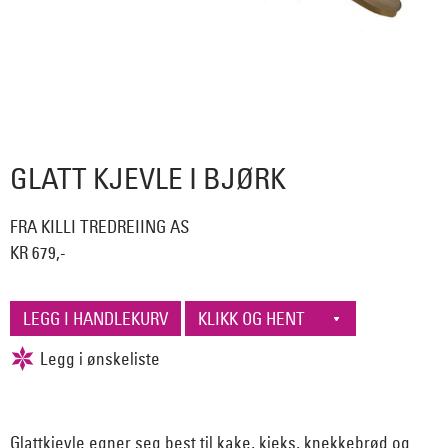
GLATT KJEVLE I BJØRK
FRA KILLI TREDREIING AS
KR 679,-
Glattkjevle egner seg best til kake, kjeks, knekkebrød og