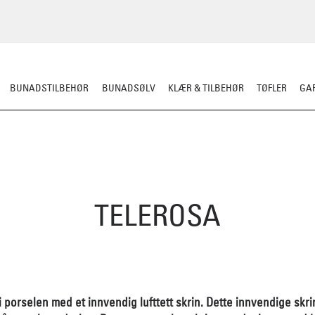
BUNADSTILBEHØR
BUNADSØLV
KLÆR & TILBEHØR
TØFLER
GAR
TELEROSA
i porselen med et innvendig lufttett skrin. Dette innvendige skri