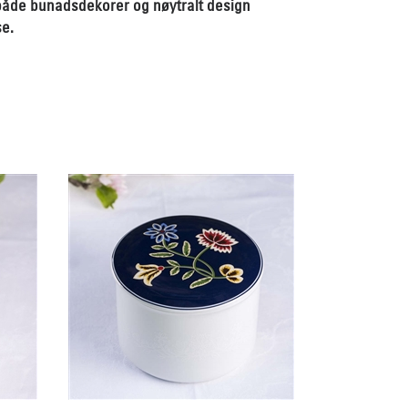
 både bunadsdekorer og nøytralt design
se.