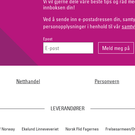
Vi vil gjerne dele våre beste tips og råd me
innboksen din!
Ved å sende inn e-postadressen din, samty
personopplysninger i henhold til vår
samty
Epost
Netthandel
Personvern
LEVERANDØRER
f Norway
Ekelund Linneveveriet
Norsk Flid Fagernes
Frelsesarmeen/O