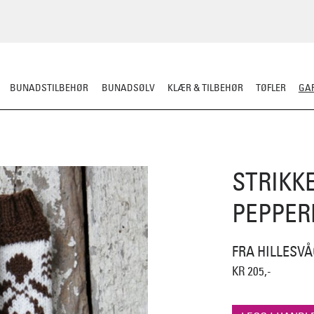
BUNADSTILBEHØR
BUNADSØLV
KLÆR & TILBEHØR
TØFLER
GAR
RDIGSTRIKK
GARN
MØNSTER
KLASSISKE MØNSTRE
STRIKKEPINN
STRIKK
PEPPER
FRA HILLESV
KR 205,-