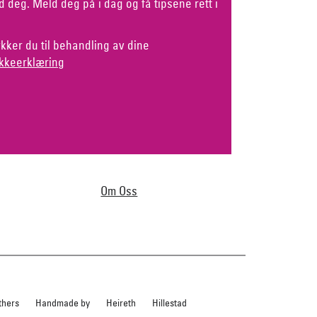
d deg. Meld deg på i dag og få tipsene rett i
kker du til behandling av dine
kkeerklæring
Om Oss
thers
Handmade by
Heireth
Hillestad