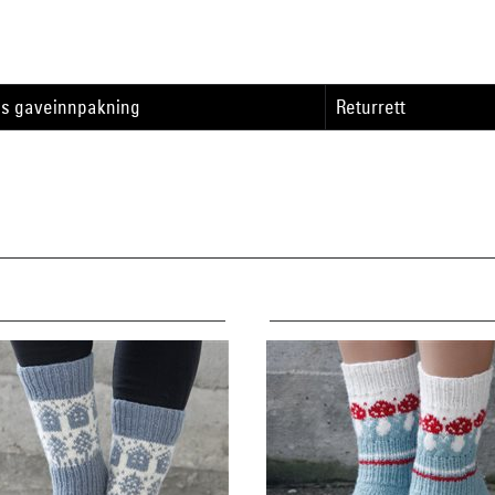
is gaveinnpakning
Returrett