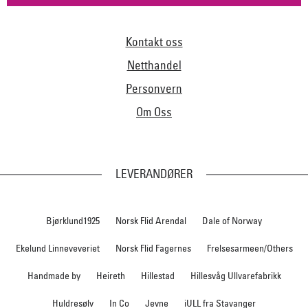
Kontakt oss
Netthandel
Personvern
Om Oss
LEVERANDØRER
Bjørklund1925
Norsk Flid Arendal
Dale of Norway
Ekelund Linneveveriet
Norsk Flid Fagernes
Frelsesarmeen/Others
Handmade by
Heireth
Hillestad
Hillesvåg Ullvarefabrikk
Huldresølv
In Co
Jevne
iULL fra Stavanger