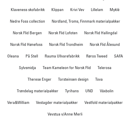
Klaveness skofabrikk
Klippan
Krivi Vev
Lillelam
Myklé
Nedre Foss collection
Nordland, Troms, Finnmark materialpakker
Norsk Flid Bergen
Norsk Flid Lofoten
Norsk Flid Hallingdal
Norsk Flid Hønefoss
Norsk Flid Trondheim
Norsk Flid Ålesund
Oleana
På Stell
Rauma Ullvarefabrikk
Røros Tweed
SAFA
Sylvsmidja
Team Kameleon for Norsk Flid
Telerosa
Therese Enger
Torsteinsen design
Tova
Trøndelag materialpakker
Tyrihans
UND
Växbolin
Vera&William
Vestagder materialpakker
Vestfold materialpakker
Vevstua v/Anne Merli