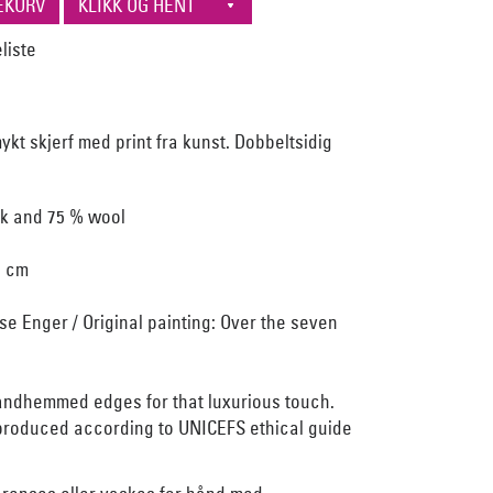
kt skjerf med print fra kunst. Dobbeltsidig
lk and 75 % wool
5 cm
e Enger / Original painting: Over the seven
andhemmed edges for that luxurious touch.
 produced according to UNICEFS ethical guide