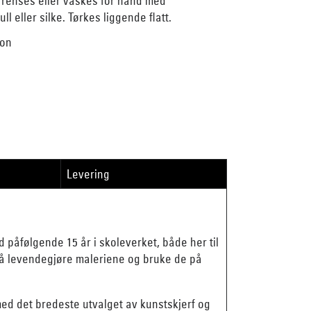
 renses eller vaskes for hånd med
ll eller silke. Tørkes liggende flatt.
ion
Levering
påfølgende 15 år i skoleverket, både her til
er å levendegjøre maleriene og bruke de på
 med det bredeste utvalget av kunstskjerf og