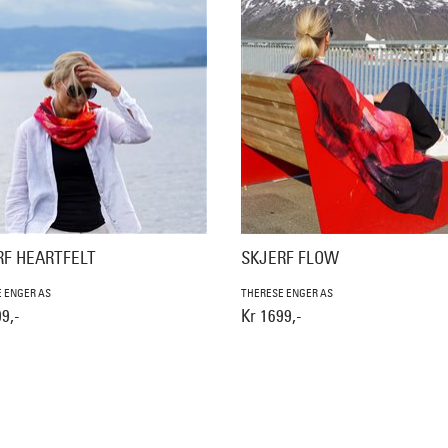
RF HEARTFELT
SKJERF FLOW
 ENGER AS
THERESE ENGER AS
9,-
Kr 1699,-