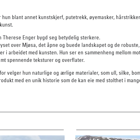
 hun blant annet kunstskjerf, putetrekk, øyemasker, hårstrikker
kunst.
n Therese Enger bygd seg betydelig sterkere.
set over Mjøsa, det åpne og buede landskapet og de robuste, 
inger i arbeidet med kunsten. Hun ser en sammenheng mellom mot
samt spennende teksturer og overflater.
for velger hun naturlige og ærlige materialer, som ull, silke, bo
rodukt med en unik historie som de kan eie med stolthet i mang