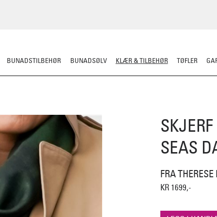
BUNADSTILBEHØR
BUNADSØLV
KLÆR & TILBEHØR
TØFLER
GAR
ERULL
TØFLER
LUE/VOTTER/SKJERF
JAKKE/YTTERPLAGG
ULLUNDE
SKJERF
SEAS D
FRA THERESE
KR 1699,-