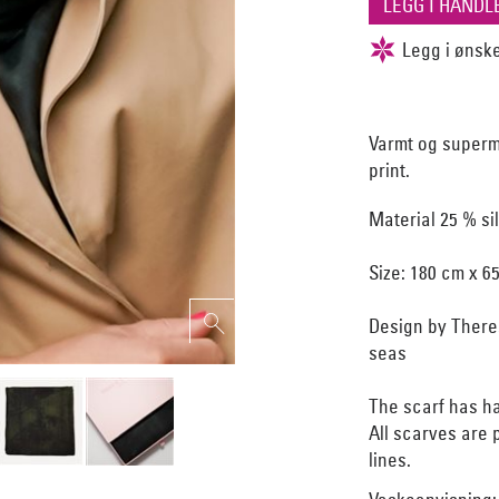
Varmt og supermy
print.
Material 25 % si
Size: 180 cm x 6
Design by Theres
seas
The scarf has h
All scarves are
lines.