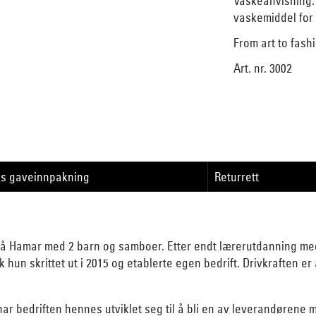
Vaskeanvisning:
vaskemiddel for u
From art to fash
Art. nr. 3002
is gaveinnpakning
Returrett
å Hamar med 2 barn og samboer. Etter endt lærerutdanning med 
 hun skrittet ut i 2015 og etablerte egen bedrift. Drivkraften 
 har bedriften hennes utviklet seg til å bli en av leverandørene