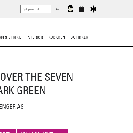
N & STRIKK
INTERIØR
KJØKKEN
BUTIKKER
RTØY
BARN
VASK & STELL
 OVER THE SEVEN
ARK GREEN
 ENGER AS