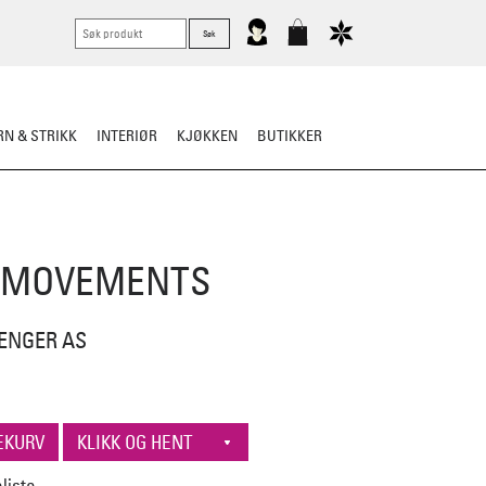
N & STRIKK
INTERIØR
KJØKKEN
BUTIKKER
RTØY
BARN
VASK & STELL
 MOVEMENTS
 ENGER AS