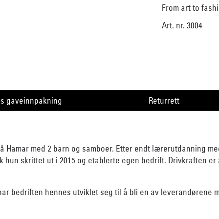
From art to fash
Art. nr. 3004
is gaveinnpakning
Returrett
å Hamar med 2 barn og samboer. Etter endt lærerutdanning med 
 hun skrittet ut i 2015 og etablerte egen bedrift. Drivkraften 
 har bedriften hennes utviklet seg til å bli en av leverandørene