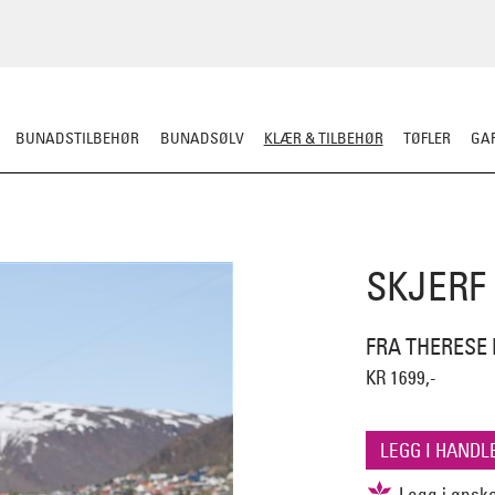
BUNADSTILBEHØR
BUNADSØLV
KLÆR & TILBEHØR
TØFLER
GAR
ERULL
TØFLER
LUE/VOTTER/SKJERF
JAKKE/YTTERPLAGG
ULLUNDE
SKJERF
FRA THERESE
KR 1699,-