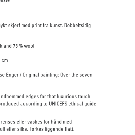
kt skjerf med print fra kunst. Dobbeltsidig
lk and 75 % wool
5 cm
e Enger / Original painting: Over the seven
andhemmed edges for that luxurious touch.
 produced according to UNICEFS ethical guide
 renses eller vaskes for hånd med
ll eller silke. Tørkes liggende flatt.