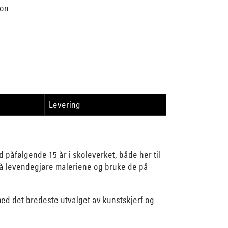
ion
Levering
påfølgende 15 år i skoleverket, både her til
er å levendegjøre maleriene og bruke de på
 med det bredeste utvalget av kunstskjerf og