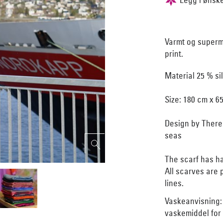
Varmt og supermy
print.
Material 25 % si
Size: 180 cm x 6
Design by Theres
seas
The scarf has h
All scarves are
lines.
Vaskeanvisning:
vaskemiddel for u