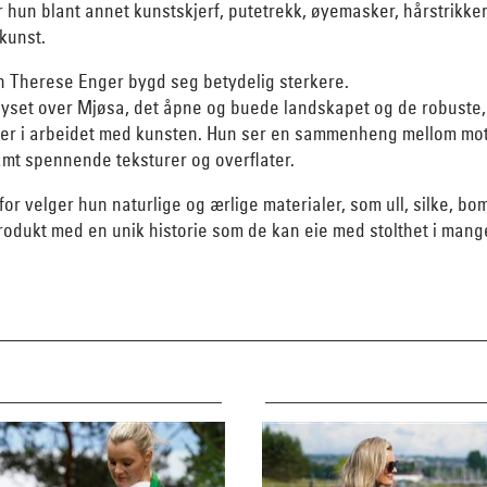
 hun blant annet kunstskjerf, putetrekk, øyemasker, hårstrikker
kunst.
n Therese Enger bygd seg betydelig sterkere.
set over Mjøsa, det åpne og buede landskapet og de robuste, 
inger i arbeidet med kunsten. Hun ser en sammenheng mellom mot
samt spennende teksturer og overflater.
for velger hun naturlige og ærlige materialer, som ull, silke, bo
rodukt med en unik historie som de kan eie med stolthet i mang