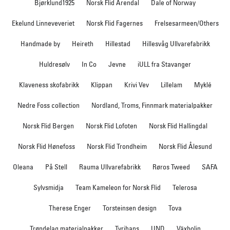
Bjørklund1925
Norsk Flid Arendal
Dale of Norway
Ekelund Linneveveriet
Norsk Flid Fagernes
Frelsesarmeen/Others
Handmade by
Heireth
Hillestad
Hillesvåg Ullvarefabrikk
Huldresølv
In Co
Jevne
iULL fra Stavanger
Klaveness skofabrikk
Klippan
Krivi Vev
Lillelam
Myklé
Nedre Foss collection
Nordland, Troms, Finnmark materialpakker
Norsk Flid Bergen
Norsk Flid Lofoten
Norsk Flid Hallingdal
Norsk Flid Hønefoss
Norsk Flid Trondheim
Norsk Flid Ålesund
Oleana
På Stell
Rauma Ullvarefabrikk
Røros Tweed
SAFA
Sylvsmidja
Team Kameleon for Norsk Flid
Telerosa
Therese Enger
Torsteinsen design
Tova
Trøndelag materialpakker
Tyrihans
UND
Växbolin