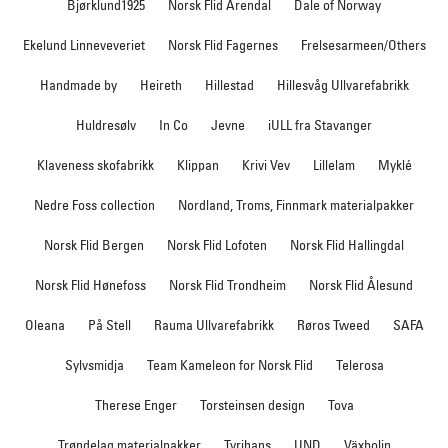
Bjørklund1925
Norsk Flid Arendal
Dale of Norway
Ekelund Linneveveriet
Norsk Flid Fagernes
Frelsesarmeen/Others
Handmade by
Heireth
Hillestad
Hillesvåg Ullvarefabrikk
Huldresølv
In Co
Jevne
iULL fra Stavanger
Klaveness skofabrikk
Klippan
Krivi Vev
Lillelam
Myklé
Nedre Foss collection
Nordland, Troms, Finnmark materialpakker
Norsk Flid Bergen
Norsk Flid Lofoten
Norsk Flid Hallingdal
Norsk Flid Hønefoss
Norsk Flid Trondheim
Norsk Flid Ålesund
Oleana
På Stell
Rauma Ullvarefabrikk
Røros Tweed
SAFA
Sylvsmidja
Team Kameleon for Norsk Flid
Telerosa
Therese Enger
Torsteinsen design
Tova
Trøndelag materialpakker
Tyrihans
UND
Växbolin