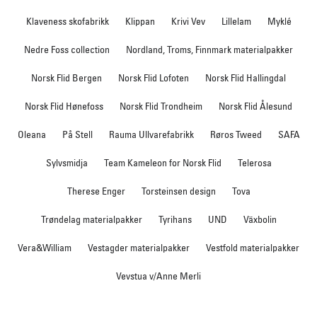
Klaveness skofabrikk
Klippan
Krivi Vev
Lillelam
Myklé
Nedre Foss collection
Nordland, Troms, Finnmark materialpakker
Norsk Flid Bergen
Norsk Flid Lofoten
Norsk Flid Hallingdal
Norsk Flid Hønefoss
Norsk Flid Trondheim
Norsk Flid Ålesund
Oleana
På Stell
Rauma Ullvarefabrikk
Røros Tweed
SAFA
Sylvsmidja
Team Kameleon for Norsk Flid
Telerosa
Therese Enger
Torsteinsen design
Tova
Trøndelag materialpakker
Tyrihans
UND
Växbolin
Vera&William
Vestagder materialpakker
Vestfold materialpakker
Vevstua v/Anne Merli