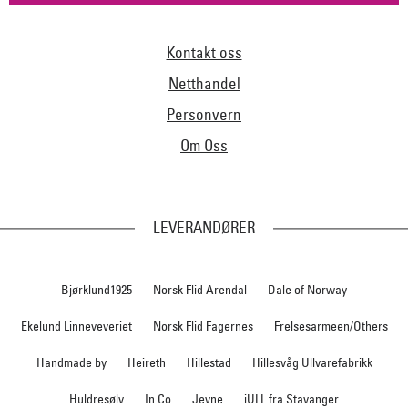
Kontakt oss
Netthandel
Personvern
Om Oss
LEVERANDØRER
Bjørklund1925
Norsk Flid Arendal
Dale of Norway
Ekelund Linneveveriet
Norsk Flid Fagernes
Frelsesarmeen/Others
Handmade by
Heireth
Hillestad
Hillesvåg Ullvarefabrikk
Huldresølv
In Co
Jevne
iULL fra Stavanger