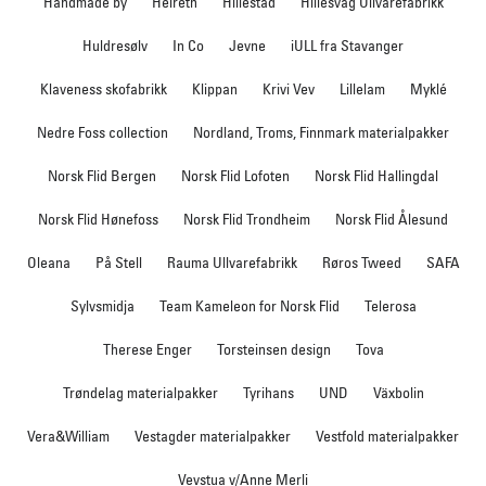
Handmade by
Heireth
Hillestad
Hillesvåg Ullvarefabrikk
Huldresølv
In Co
Jevne
iULL fra Stavanger
Klaveness skofabrikk
Klippan
Krivi Vev
Lillelam
Myklé
Nedre Foss collection
Nordland, Troms, Finnmark materialpakker
Norsk Flid Bergen
Norsk Flid Lofoten
Norsk Flid Hallingdal
Norsk Flid Hønefoss
Norsk Flid Trondheim
Norsk Flid Ålesund
Oleana
På Stell
Rauma Ullvarefabrikk
Røros Tweed
SAFA
Sylvsmidja
Team Kameleon for Norsk Flid
Telerosa
Therese Enger
Torsteinsen design
Tova
Trøndelag materialpakker
Tyrihans
UND
Växbolin
Vera&William
Vestagder materialpakker
Vestfold materialpakker
Vevstua v/Anne Merli