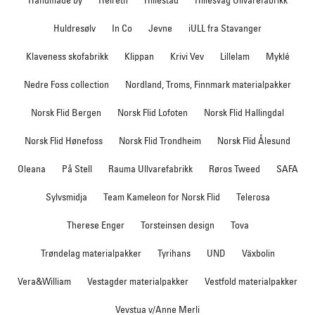
Huldresølv
In Co
Jevne
iULL fra Stavanger
Klaveness skofabrikk
Klippan
Krivi Vev
Lillelam
Myklé
Nedre Foss collection
Nordland, Troms, Finnmark materialpakker
Norsk Flid Bergen
Norsk Flid Lofoten
Norsk Flid Hallingdal
Norsk Flid Hønefoss
Norsk Flid Trondheim
Norsk Flid Ålesund
Oleana
På Stell
Rauma Ullvarefabrikk
Røros Tweed
SAFA
Sylvsmidja
Team Kameleon for Norsk Flid
Telerosa
Therese Enger
Torsteinsen design
Tova
Trøndelag materialpakker
Tyrihans
UND
Växbolin
Vera&William
Vestagder materialpakker
Vestfold materialpakker
Vevstua v/Anne Merli