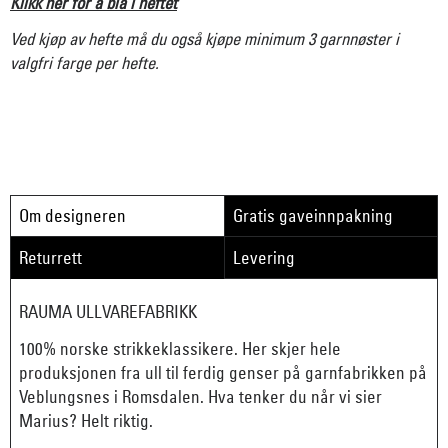
Klikk her for å bla i heftet
Ved kjøp av hefte må du også kjøpe minimum 3 garnnøster i
valgfri farge per hefte.
Om designeren
Gratis gaveinnpakning
Returrett
Levering
RAUMA ULLVAREFABRIKK
100% norske strikkeklassikere. Her skjer hele
produksjonen fra ull til ferdig genser på garnfabrikken på
Veblungsnes i Romsdalen. Hva tenker du når vi sier
Marius? Helt riktig.