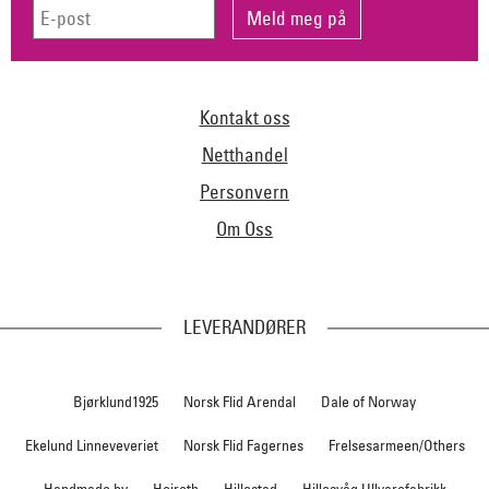
Kontakt oss
Netthandel
Personvern
Om Oss
LEVERANDØRER
Bjørklund1925
Norsk Flid Arendal
Dale of Norway
Ekelund Linneveveriet
Norsk Flid Fagernes
Frelsesarmeen/Others
Handmade by
Heireth
Hillestad
Hillesvåg Ullvarefabrikk