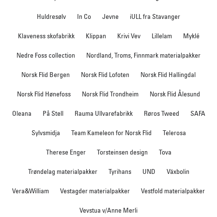
Huldresølv
In Co
Jevne
iULL fra Stavanger
Klaveness skofabrikk
Klippan
Krivi Vev
Lillelam
Myklé
Nedre Foss collection
Nordland, Troms, Finnmark materialpakker
Norsk Flid Bergen
Norsk Flid Lofoten
Norsk Flid Hallingdal
Norsk Flid Hønefoss
Norsk Flid Trondheim
Norsk Flid Ålesund
Oleana
På Stell
Rauma Ullvarefabrikk
Røros Tweed
SAFA
Sylvsmidja
Team Kameleon for Norsk Flid
Telerosa
Therese Enger
Torsteinsen design
Tova
Trøndelag materialpakker
Tyrihans
UND
Växbolin
Vera&William
Vestagder materialpakker
Vestfold materialpakker
Vevstua v/Anne Merli