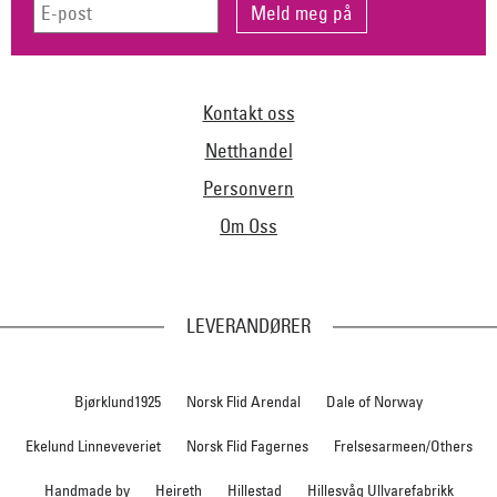
Kontakt oss
Netthandel
Personvern
Om Oss
LEVERANDØRER
Bjørklund1925
Norsk Flid Arendal
Dale of Norway
Ekelund Linneveveriet
Norsk Flid Fagernes
Frelsesarmeen/Others
Handmade by
Heireth
Hillestad
Hillesvåg Ullvarefabrikk