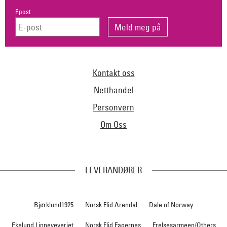
Epost
Kontakt oss
Netthandel
Personvern
Om Oss
LEVERANDØRER
Bjørklund1925
Norsk Flid Arendal
Dale of Norway
Ekelund Linneveveriet
Norsk Flid Fagernes
Frelsesarmeen/Others