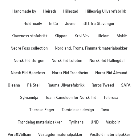
Handmade by
Heireth
Hillestad
Hillesvåg Ullvarefabrikk
Huldresølv
In Co
Jevne
iULL fra Stavanger
Klaveness skofabrikk
Klippan
Krivi Vev
Lillelam
Myklé
Nedre Foss collection
Nordland, Troms, Finnmark materialpakker
Norsk Flid Bergen
Norsk Flid Lofoten
Norsk Flid Hallingdal
Norsk Flid Hønefoss
Norsk Flid Trondheim
Norsk Flid Ålesund
Oleana
På Stell
Rauma Ullvarefabrikk
Røros Tweed
SAFA
Sylvsmidja
Team Kameleon for Norsk Flid
Telerosa
Therese Enger
Torsteinsen design
Tova
Trøndelag materialpakker
Tyrihans
UND
Växbolin
Vera&William
Vestagder materialpakker
Vestfold materialpakker