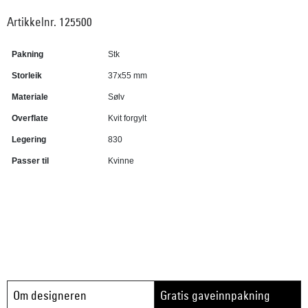
Artikkelnr. 125500
Pakning
Stk
Storleik
37x55 mm
Materiale
Sølv
Overflate
Kvit forgylt
Legering
830
Passer til
Kvinne
Om designeren
Gratis gaveinnpakning