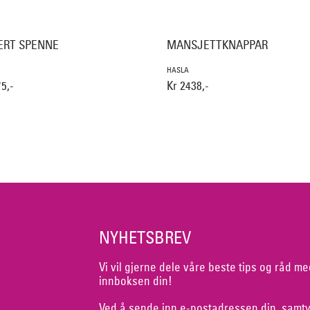
ERT SPENNE
MANSJETTKNAPPAR
HASLA
5,-
Kr 2438,-
NYHETSBREV
Vi vil gjerne dele våre beste tips og råd me
innboksen din!
Ved å sende inn e-postadressen din, samty