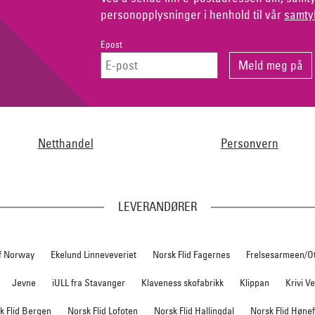
personopplysninger i henhold til vår
samty
Epost
Netthandel
Personvern
LEVERANDØRER
f Norway
Ekelund Linneveveriet
Norsk Flid Fagernes
Frelsesarmeen/O
Jevne
iULL fra Stavanger
Klaveness skofabrikk
Klippan
Krivi V
k Flid Bergen
Norsk Flid Lofoten
Norsk Flid Hallingdal
Norsk Flid Høne