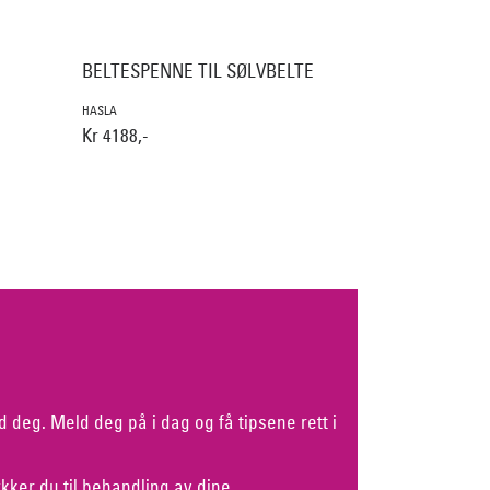
BELTESPENNE TIL SØLVBELTE
HASLA
Kr 4188,-
d deg. Meld deg på i dag og få tipsene rett i
kker du til behandling av dine