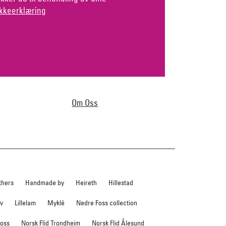
kkeerklæring
Om Oss
thers
Handmade by
Heireth
Hillestad
ev
Lillelam
Myklé
Nedre Foss collection
foss
Norsk Flid Trondheim
Norsk Flid Ålesund