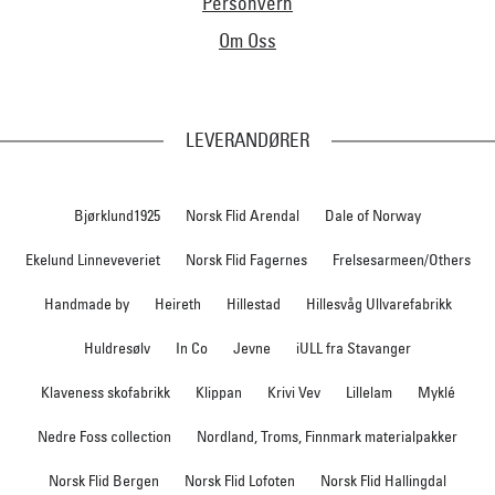
Personvern
Om Oss
LEVERANDØRER
Bjørklund1925
Norsk Flid Arendal
Dale of Norway
Ekelund Linneveveriet
Norsk Flid Fagernes
Frelsesarmeen/Others
Handmade by
Heireth
Hillestad
Hillesvåg Ullvarefabrikk
Huldresølv
In Co
Jevne
iULL fra Stavanger
Klaveness skofabrikk
Klippan
Krivi Vev
Lillelam
Myklé
Nedre Foss collection
Nordland, Troms, Finnmark materialpakker
Norsk Flid Bergen
Norsk Flid Lofoten
Norsk Flid Hallingdal