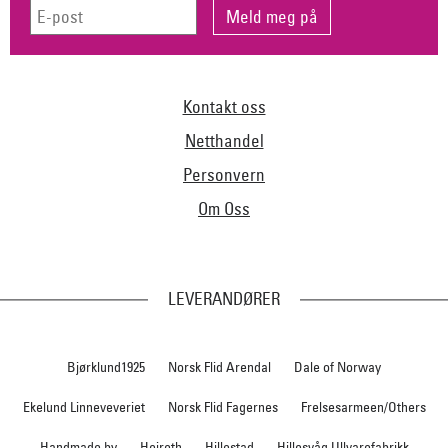
Kontakt oss
Netthandel
Personvern
Om Oss
LEVERANDØRER
Bjørklund1925
Norsk Flid Arendal
Dale of Norway
Ekelund Linneveveriet
Norsk Flid Fagernes
Frelsesarmeen/Others
Handmade by
Heireth
Hillestad
Hillesvåg Ullvarefabrikk