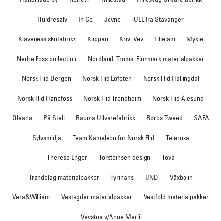
Huldresølv
In Co
Jevne
iULL fra Stavanger
Klaveness skofabrikk
Klippan
Krivi Vev
Lillelam
Myklé
Nedre Foss collection
Nordland, Troms, Finnmark materialpakker
Norsk Flid Bergen
Norsk Flid Lofoten
Norsk Flid Hallingdal
Norsk Flid Hønefoss
Norsk Flid Trondheim
Norsk Flid Ålesund
Oleana
På Stell
Rauma Ullvarefabrikk
Røros Tweed
SAFA
Sylvsmidja
Team Kameleon for Norsk Flid
Telerosa
Therese Enger
Torsteinsen design
Tova
Trøndelag materialpakker
Tyrihans
UND
Växbolin
Vera&William
Vestagder materialpakker
Vestfold materialpakker
Vevstua v/Anne Merli