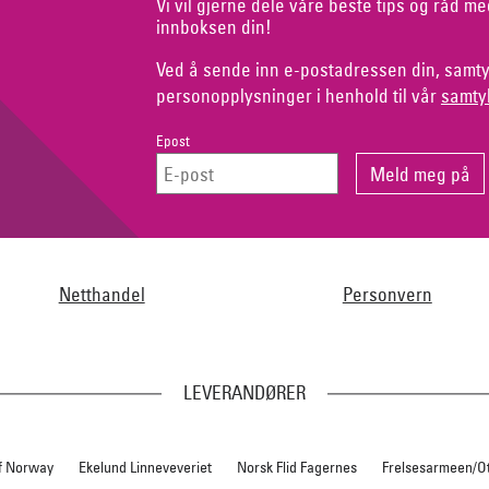
Vi vil gjerne dele våre beste tips og råd me
innboksen din!
Ved å sende inn e-postadressen din, samty
personopplysninger i henhold til vår
samty
Epost
Netthandel
Personvern
LEVERANDØRER
f Norway
Ekelund Linneveveriet
Norsk Flid Fagernes
Frelsesarmeen/O