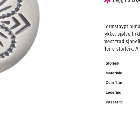
Formstøypt bunad
lykke, sjølve fi
mest tradisjonel
fleire storleik. A
Storleik
Materiale
Overflate
Legering
Passer til