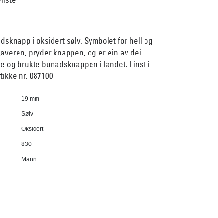
sknapp i oksidert sølv. Symbolet for hell og
rkløveren, pryder knappen, og er ein av dei
le og brukte bunadsknappen i landet. Finst i
rtikkelnr. 087100
19 mm
Sølv
Oksidert
830
Mann