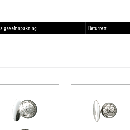
is gaveinnpakning
Returrett