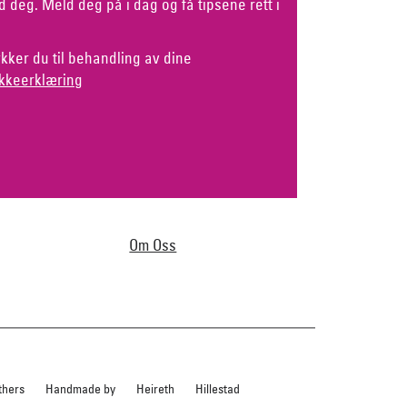
d deg. Meld deg på i dag og få tipsene rett i
kker du til behandling av dine
kkeerklæring
Om Oss
thers
Handmade by
Heireth
Hillestad