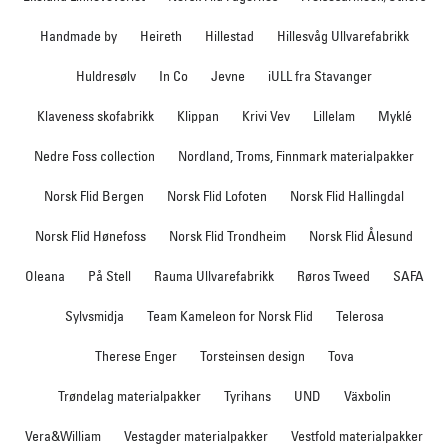
Handmade by
Heireth
Hillestad
Hillesvåg Ullvarefabrikk
Huldresølv
In Co
Jevne
iULL fra Stavanger
Klaveness skofabrikk
Klippan
Krivi Vev
Lillelam
Myklé
Nedre Foss collection
Nordland, Troms, Finnmark materialpakker
Norsk Flid Bergen
Norsk Flid Lofoten
Norsk Flid Hallingdal
Norsk Flid Hønefoss
Norsk Flid Trondheim
Norsk Flid Ålesund
Oleana
På Stell
Rauma Ullvarefabrikk
Røros Tweed
SAFA
Sylvsmidja
Team Kameleon for Norsk Flid
Telerosa
Therese Enger
Torsteinsen design
Tova
Trøndelag materialpakker
Tyrihans
UND
Växbolin
Vera&William
Vestagder materialpakker
Vestfold materialpakker