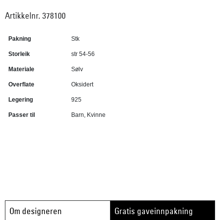
Artikkelnr. 378100
Pakning
Stk
Storleik
str 54-56
Materiale
Sølv
Overflate
Oksidert
Legering
925
Passer til
Barn, Kvinne
Om designeren
Gratis gaveinnpakning