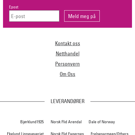
Epost
Kontakt oss
Netthandel
Personvern
Om Oss
LEVERANDØRER
Bjørklund1925
Norsk Flid Arendal
Dale of Norway
Ekelund Linneveveriet
Norsk Flid Fagernes
Frelsesarmeen/Others