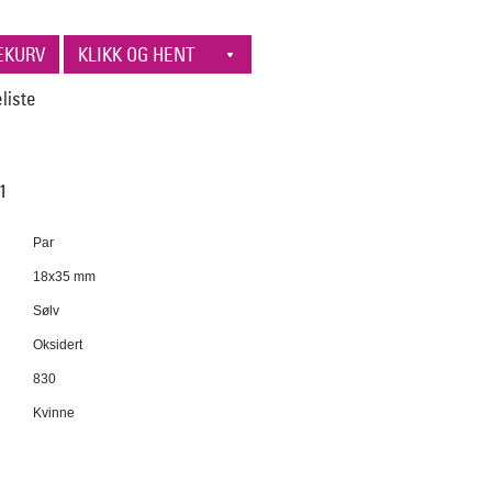
11
Par
18x35 mm
Sølv
Oksidert
830
Kvinne