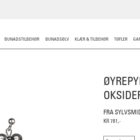
BUNADSTILBEHØR
BUNADSØLV
KLÆR & TILBEHØR
TØFLER
GAR
ØYREPY
OKSIDE
FRA SYLVSMI
KR 781,-