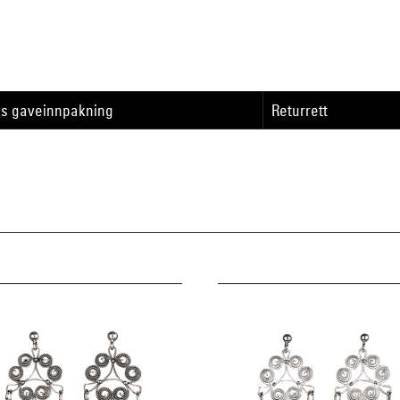
is gaveinnpakning
Returrett