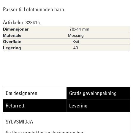
Passer til Lofotbunaden barn.
Artikkelnr. 328415.
Dimensjonar
78x44 mm
Materiale
Messing
Overflate
Kvit
Legering
40
Om designeren
Gratis gaveinnpakning
Returrett
Levering
SYLVSMIDJA
Se flere produkter av designeren her