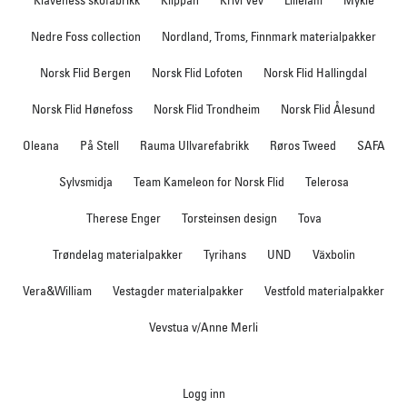
Klaveness skofabrikk
Klippan
Krivi Vev
Lillelam
Myklé
Nedre Foss collection
Nordland, Troms, Finnmark materialpakker
Norsk Flid Bergen
Norsk Flid Lofoten
Norsk Flid Hallingdal
Norsk Flid Hønefoss
Norsk Flid Trondheim
Norsk Flid Ålesund
Oleana
På Stell
Rauma Ullvarefabrikk
Røros Tweed
SAFA
Sylvsmidja
Team Kameleon for Norsk Flid
Telerosa
Therese Enger
Torsteinsen design
Tova
Trøndelag materialpakker
Tyrihans
UND
Växbolin
Vera&William
Vestagder materialpakker
Vestfold materialpakker
Vevstua v/Anne Merli
Logg inn