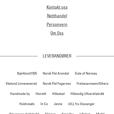
Kontakt oss
Netthandel
Personvern
Om Oss
LEVERANDØRER
Bjørklund1925
Norsk Flid Arendal
Dale of Norway
Ekelund Linneveveriet
Norsk Flid Fagernes
Frelsesarmeen/Others
Handmade by
Heireth
Hillestad
Hillesvåg Ullvarefabrikk
Huldresølv
In Co
Jevne
iULL fra Stavanger