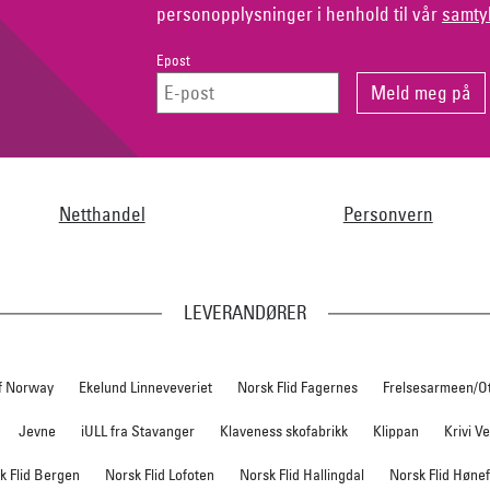
personopplysninger i henhold til vår
samty
Epost
Netthandel
Personvern
LEVERANDØRER
f Norway
Ekelund Linneveveriet
Norsk Flid Fagernes
Frelsesarmeen/O
Jevne
iULL fra Stavanger
Klaveness skofabrikk
Klippan
Krivi V
k Flid Bergen
Norsk Flid Lofoten
Norsk Flid Hallingdal
Norsk Flid Høne