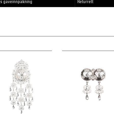
is gaveinnpakning
Returrett