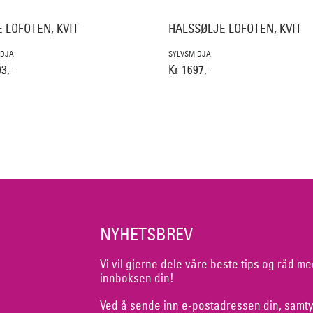
 LOFOTEN, KVIT
HALSSØLJE LOFOTEN, KVIT
IDJA
SYLVSMIDJA
3,-
Kr 1697,-
NYHETSBREV
Vi vil gjerne dele våre beste tips og råd me
innboksen din!
Ved å sende inn e-postadressen din, samty