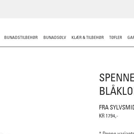
BUNADSTILBEHØR
BUNADSØLV
KLÆR & TILBEHØR
TØFLER
GAR
SPENNE
BLÅKLO
FRA SYLVSMI
KR 1794,-
* Denne variante