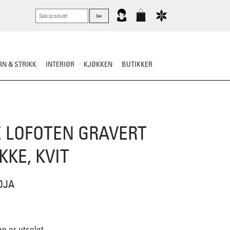
N & STRIKK
INTERIØR
KJØKKEN
BUTIKKER
 LOFOTEN GRAVERT
KKE, KVIT
DJA
n er utsolgt