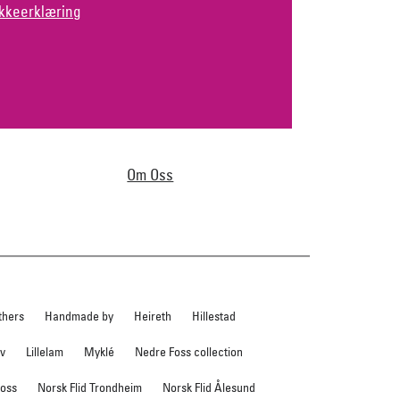
kkeerklæring
Om Oss
thers
Handmade by
Heireth
Hillestad
ev
Lillelam
Myklé
Nedre Foss collection
foss
Norsk Flid Trondheim
Norsk Flid Ålesund