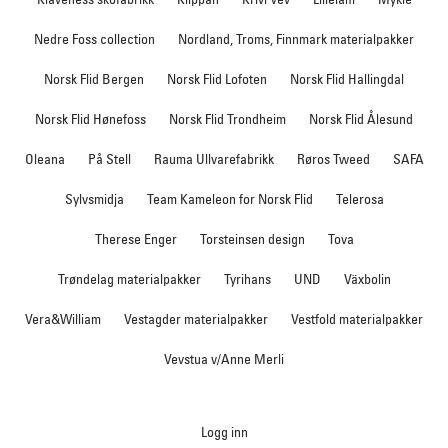
Nedre Foss collection
Nordland, Troms, Finnmark materialpakker
Norsk Flid Bergen
Norsk Flid Lofoten
Norsk Flid Hallingdal
Norsk Flid Hønefoss
Norsk Flid Trondheim
Norsk Flid Ålesund
Oleana
På Stell
Rauma Ullvarefabrikk
Røros Tweed
SAFA
Sylvsmidja
Team Kameleon for Norsk Flid
Telerosa
Therese Enger
Torsteinsen design
Tova
Trøndelag materialpakker
Tyrihans
UND
Växbolin
Vera&William
Vestagder materialpakker
Vestfold materialpakker
Vevstua v/Anne Merli
Logg inn