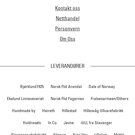
Kontakt oss
Netthandel
Personvern
Om Oss
LEVERANDØRER
Bjørklund1925
Norsk Flid Arendal
Dale of Norway
Ekelund Linneveveriet
Norsk Flid Fagernes
Frelsesarmeen/Others
Handmade by
Heireth
Hillestad
Hillesvåg Ullvarefabrikk
Huldresølv
In Co
Jevne
iULL fra Stavanger
Klaveness skofabrikk
Klippan
Krivi Vev
Lillelam
Myklé