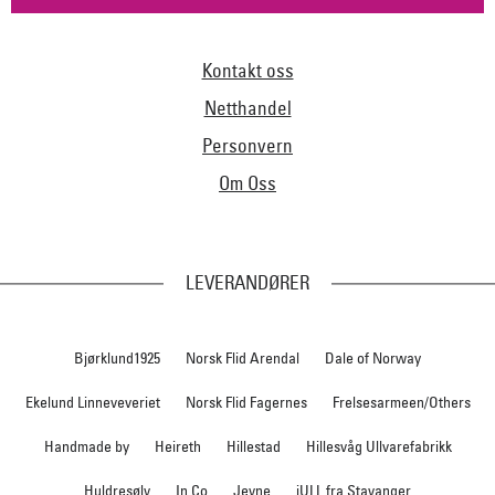
Kontakt oss
Netthandel
Personvern
Om Oss
LEVERANDØRER
Bjørklund1925
Norsk Flid Arendal
Dale of Norway
Ekelund Linneveveriet
Norsk Flid Fagernes
Frelsesarmeen/Others
Handmade by
Heireth
Hillestad
Hillesvåg Ullvarefabrikk
Huldresølv
In Co
Jevne
iULL fra Stavanger