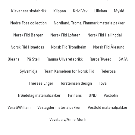
Klaveness skofabrikk
Klippan
Krivi Vev
Lillelam
Myklé
Nedre Foss collection
Nordland, Troms, Finnmark materialpakker
Norsk Flid Bergen
Norsk Flid Lofoten
Norsk Flid Hallingdal
Norsk Flid Hønefoss
Norsk Flid Trondheim
Norsk Flid Ålesund
Oleana
På Stell
Rauma Ullvarefabrikk
Røros Tweed
SAFA
Sylvsmidja
Team Kameleon for Norsk Flid
Telerosa
Therese Enger
Torsteinsen design
Tova
Trøndelag materialpakker
Tyrihans
UND
Växbolin
Vera&William
Vestagder materialpakker
Vestfold materialpakker
Vevstua v/Anne Merli