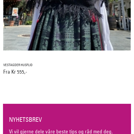
VESTAGDER HUSFLID
Fra Kr 555,-
NYHETSBREV
Vi vil gjerne dele våre beste tips og råd med deg.