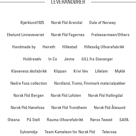
LEVERANDØRER
Bjørklund1925
Norsk Flid Arendal
Dale of Norway
Ekelund Linneveveriet
Norsk Flid Fagernes
Frelsesarmeen/Others
Handmade by
Heireth
Hillestad
Hillesvåg Ullvarefabrikk
Huldresølv
In Co
Jevne
iULL fra Stavanger
Klaveness skofabrikk
Klippan
Krivi Vev
Lillelam
Myklé
Nedre Foss collection
Nordland, Troms, Finnmark materialpakker
Norsk Flid Bergen
Norsk Flid Lofoten
Norsk Flid Hallingdal
Norsk Flid Hønefoss
Norsk Flid Trondheim
Norsk Flid Ålesund
Oleana
På Stell
Rauma Ullvarefabrikk
Røros Tweed
SAFA
Sylvsmidja
Team Kameleon for Norsk Flid
Telerosa